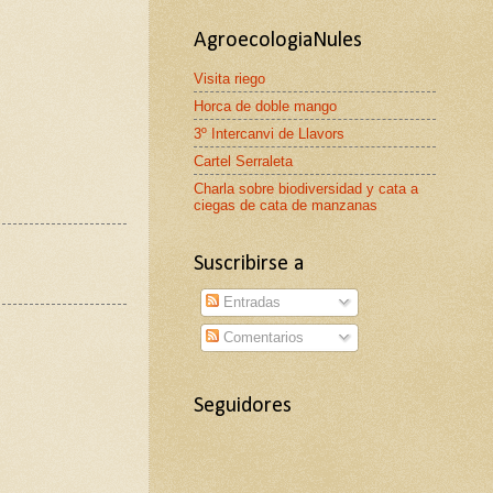
AgroecologiaNules
Visita riego
Horca de doble mango
3º Intercanvi de Llavors
Cartel Serraleta
Charla sobre biodiversidad y cata a
ciegas de cata de manzanas
Suscribirse a
Entradas
Comentarios
Seguidores