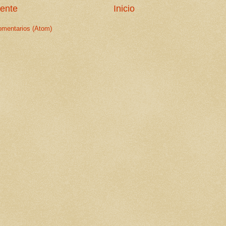
iente
Inicio
omentarios (Atom)