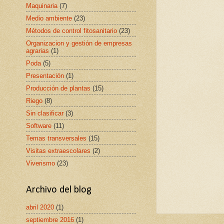
Maquinaria
(7)
Medio ambiente
(23)
Métodos de control fitosanitario
(23)
Organizacion y gestión de empresas
agrarias
(1)
Poda
(5)
Presentación
(1)
Producción de plantas
(15)
Riego
(8)
Sin clasificar
(3)
Software
(11)
Temas transversales
(15)
Visitas extraescolares
(2)
Viverismo
(23)
Archivo del blog
abril 2020
(1)
septiembre 2016
(1)