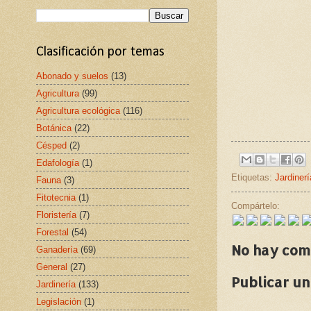
Clasificación por temas
Abonado y suelos
(13)
Agricultura
(99)
Agricultura ecológica
(116)
Botánica
(22)
Césped
(2)
Edafología
(1)
Etiquetas:
Jardinerí
Fauna
(3)
Fitotecnia
(1)
Compártelo:
Floristería
(7)
Forestal
(54)
No hay com
Ganadería
(69)
General
(27)
Publicar u
Jardinería
(133)
Legislación
(1)