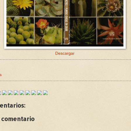
Descargar
a
entarios:
n comentario