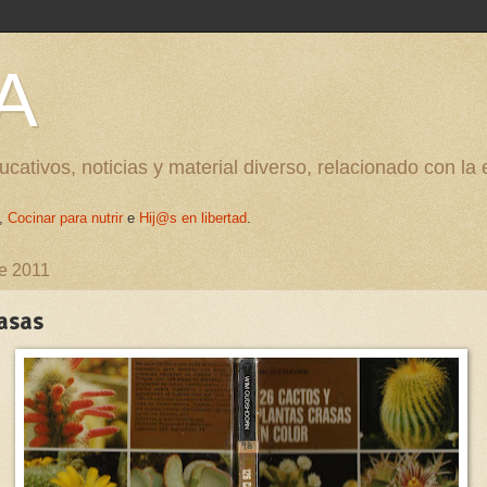
A
cativos, noticias y material diverso, relacionado con la
,
Cocinar para nutrir
e
Hij@s en libertad
.
de 2011
asas