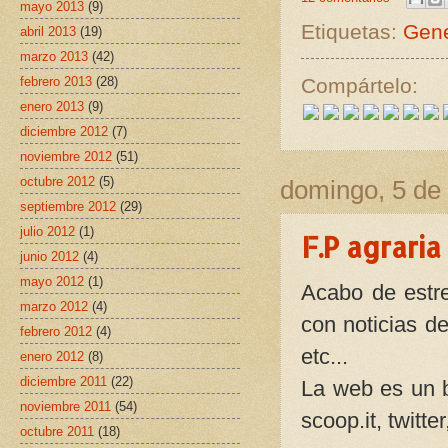
mayo 2013
(9)
Etiquetas:
Gene
abril 2013
(19)
marzo 2013
(42)
febrero 2013
(28)
Compártelo:
enero 2013
(9)
diciembre 2012
(7)
noviembre 2012
(51)
octubre 2012
(5)
domingo, 5 de 
septiembre 2012
(29)
julio 2012
(1)
F.P agraria
junio 2012
(4)
mayo 2012
(1)
Acabo de estre
marzo 2012
(4)
con noticias de
febrero 2012
(4)
etc...
enero 2012
(8)
diciembre 2011
(22)
La web es un b
noviembre 2011
(54)
scoop.it, twitte
octubre 2011
(18)