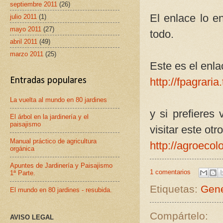
septiembre 2011
(26)
El enlace lo en
julio 2011
(1)
mayo 2011
(27)
todo.
abril 2011
(49)
marzo 2011
(25)
Este es el enla
Entradas populares
http://fpagraria
La vuelta al mundo en 80 jardines
y si prefieres
El árbol en la jardinería y el
paisajismo
visitar este otro
Manual práctico de agricultura
http://agroecol
orgánica
Apuntes de Jardinería y Paisajismo
1 comentarios
1ª Parte.
Etiquetas:
Gene
El mundo en 80 jardines - resubida.
Compártelo:
AVISO LEGAL