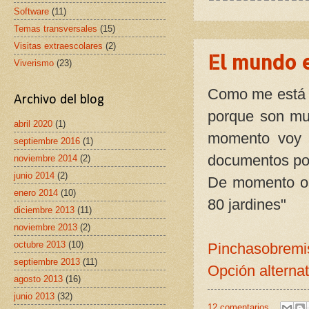
Software
(11)
Temas transversales
(15)
Visitas extraescolares
(2)
El mundo e
Viverismo
(23)
Como me está c
Archivo del blog
porque son mu
abril 2020
(1)
momento voy a
septiembre 2016
(1)
documentos por
noviembre 2014
(2)
junio 2014
(2)
De momento os
enero 2014
(10)
80 jardines"
diciembre 2013
(11)
noviembre 2013
(2)
octubre 2013
(10)
Pinchasobremis
septiembre 2013
(11)
Opción alternat
agosto 2013
(16)
junio 2013
(32)
12 comentarios