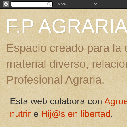
F.P AGRARI
Espacio creado para la d
material diverso, relac
Profesional Agraria.
Esta web colabora con
Agro
nutrir
e
Hij@s en libertad
.