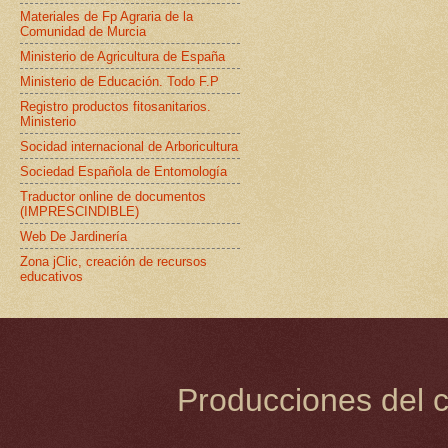
Materiales de Fp Agraria de la
Comunidad de Murcia
Ministerio de Agricultura de España
Ministerio de Educación. Todo F.P
Registro productos fitosanitarios.
Ministerio
Socidad internacional de Arboricultura
Sociedad Española de Entomología
Traductor online de documentos
(IMPRESCINDIBLE)
Web De Jardinería
Zona jClic, creación de recursos
educativos
Producciones del c