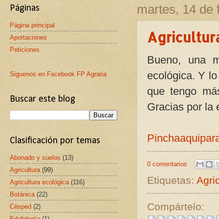
martes, 14 de 
Páginas
Página principal
Agricultur
Aportaciones
Peticiones
Bueno, una má
ecológica. Y l
Siguenos en Facebook FP Agraria
que tengo más
Buscar este blog
Gracias por la
Pinchaaquipara
Clasificación por temas
Abonado y suelos
(13)
0 comentarios
Agricultura
(99)
Etiquetas:
Agri
Agricultura ecológica
(116)
Botánica
(22)
Compártelo:
Césped
(2)
Edafología
(1)