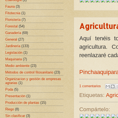
Fauna
(3)
Fitotecnia
(1)
Floristería
(7)
Agricultur
Forestal
(54)
Ganadería
(69)
Aquí tenéis 
General
(27)
agricultura. 
Jardinería
(133)
Legislación
(1)
reenlazaré cad
Maquinaria
(7)
Medio ambiente
(23)
Pinchaaquipara
Métodos de control fitosanitario
(23)
Organizacion y gestión de empresas
agrarias
(1)
1 comentarios
Poda
(5)
Etiquetas:
Agri
Presentación
(1)
Producción de plantas
(15)
Compártelo:
Riego
(8)
Sin clasificar
(3)