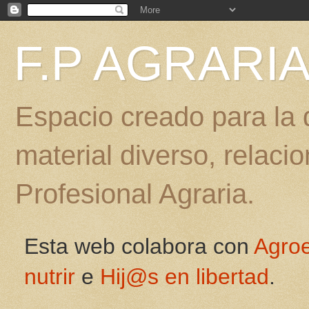
F.P AGRARI
Espacio creado para la d
material diverso, relac
Profesional Agraria.
Esta web colabora con
Agro
nutrir
e
Hij@s en libertad
.