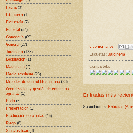
Fauna
(3)
Fitotecnia
(1)
Floristería
(7)
Forestal
(54)
Ganadería
(69)
General
(27)
5 comentarios
Jardinería
(133)
Etiquetas:
Jardinería
Legislación
(1)
Compártelo:
Maquinaria
(7)
Medio ambiente
(23)
Métodos de control fitosanitario
(23)
Organizacion y gestión de empresas
agrarias
(1)
Entradas más recien
Poda
(5)
Suscribirse a:
Entradas (Ato
Presentación
(1)
Producción de plantas
(15)
Riego
(8)
Sin clasificar
(3)