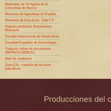
Materiales de Fp Agraria de la
Comunidad de Murcia
Ministerio de Agricultura de España
Ministerio de Educación. Todo F.P
Registro productos fitosanitarios.
Ministerio
Socidad internacional de Arboricultura
Sociedad Española de Entomología
Traductor online de documentos
(IMPRESCINDIBLE)
Web De Jardinería
Zona jClic, creación de recursos
educativos
Producciones del c