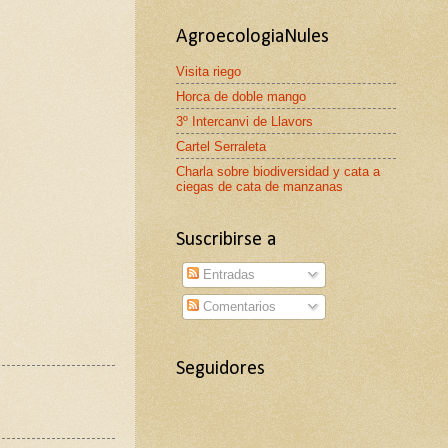
AgroecologiaNules
Visita riego
Horca de doble mango
3º Intercanvi de Llavors
Cartel Serraleta
Charla sobre biodiversidad y cata a
ciegas de cata de manzanas
Suscribirse a
Entradas
Comentarios
Seguidores