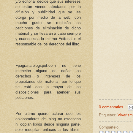
y/o editorial decide que sus intereses
se están viendo afectados por la
difusión y publicidad que se les
otorga por medio de la web, con
mucho gusto se recibirán las
peticiones de eliminación de dicho
material y se llevarán a cabo siempre
y cuando sea la misma Editorial o el
responsable de los derechos del libro.
Fpagraria.blogspot.com no tiene
intención alguna de dañar los
derechos o intereses de los
propietarios del material, por lo que
se está con la mayor de las
disposiciones para atender sus
peticiones.
0 comentarios
Por ultimo quiero aclarar que los
Etiquetas:
Viverism
colaboradores del blog no escanean
ni copian libros desde ninguna parte,
Compártelo:
solo recopilan enlaces a los libros,