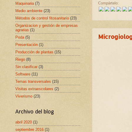
Compártelo:
Maquinaria
(7)
Medio ambiente
(23)
Métodos de control fitosanitario
(23)
Organizacion y gestión de empresas
agrarias
(1)
Microgiolog
Poda
(5)
Presentación
(1)
Producción de plantas
(15)
Riego
(8)
Sin clasificar
(3)
Software
(11)
Temas transversales
(15)
Visitas extraescolares
(2)
Viverismo
(23)
Archivo del blog
abril 2020
(1)
septiembre 2016
(1)