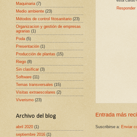
está caído e
Maquinaria
(7)
Responder
Medio ambiente
(23)
Métodos de control fitosanitario
(23)
Organizacion y gestión de empresas
agrarias
(1)
Poda
(5)
Presentación
(1)
Producción de plantas
(15)
Riego
(8)
Sin clasificar
(3)
Software
(11)
Temas transversales
(15)
Visitas extraescolares
(2)
Viverismo
(23)
Entrada más rec
Archivo del blog
abril 2020
(1)
Suscribirse a:
Enviar c
septiembre 2016
(1)