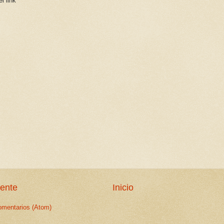
l link
iente
Inicio
omentarios (Atom)