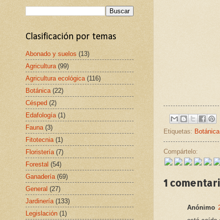
Clasificación por temas
Abonado y suelos
(13)
Agricultura
(99)
Agricultura ecológica
(116)
Botánica
(22)
Césped
(2)
Edafología
(1)
Fauna
(3)
Etiquetas:
Botánica
Fitotecnia
(1)
Compártelo:
Floristería
(7)
Forestal
(54)
Ganadería
(69)
1 comentari
General
(27)
Jardinería
(133)
Anónimo
Legislación
(1)