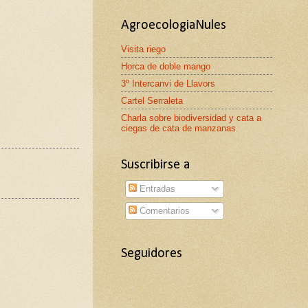
AgroecologiaNules
Visita riego
Horca de doble mango
3º Intercanvi de Llavors
Cartel Serraleta
Charla sobre biodiversidad y cata a
ciegas de cata de manzanas
Suscribirse a
Entradas
Comentarios
Seguidores