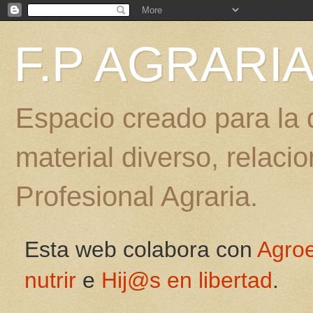
F.P AGRARI
Espacio creado para la d
material diverso, relac
Profesional Agraria.
Esta web colabora con
Agro
nutrir
e
Hij@s en libertad
.