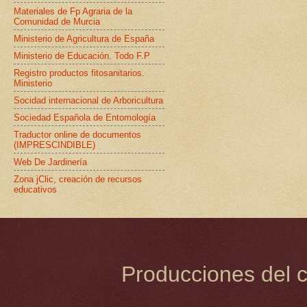
Materiales de Fp Agraria de la
Comunidad de Murcia
Ministerio de Agricultura de España
Ministerio de Educación. Todo F.P
Registro productos fitosanitarios.
Ministerio
Socidad internacional de Arboricultura
Sociedad Española de Entomología
Traductor online de documentos
(IMPRESCINDIBLE)
Web De Jardinería
Zona jClic, creación de recursos
educativos
Producciones del c