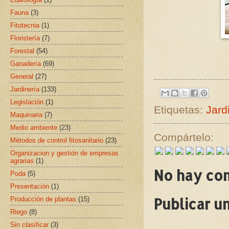
Fauna
(3)
Fitotecnia
(1)
Floristería
(7)
Forestal
(54)
Ganadería
(69)
General
(27)
Jardinería
(133)
Legislación
(1)
Etiquetas:
Jard
Maquinaria
(7)
Medio ambiente
(23)
Compártelo:
Métodos de control fitosanitario
(23)
Organizacion y gestión de empresas
agrarias
(1)
No hay co
Poda
(5)
Presentación
(1)
Publicar u
Producción de plantas
(15)
Riego
(8)
Sin clasificar
(3)