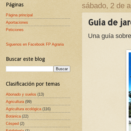
sábado, 2 de a
Páginas
Página principal
Guía de ja
Aportaciones
Peticiones
Una guía sobre
Siguenos en Facebook FP Agraria
Buscar este blog
Clasificación por temas
Abonado y suelos
(13)
Agricultura
(99)
Agricultura ecológica
(116)
Botánica
(22)
Césped
(2)
Edafología
(1)