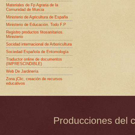
Materiales de Fp Agraria de la
Comunidad de Murcia
Ministerio de Agricultura de España
Ministerio de Educación. Todo F.P
Registro productos fitosanitarios.
Ministerio
Socidad internacional de Arboricultura
Sociedad Española de Entomología
Traductor online de documentos
(IMPRESCINDIBLE)
Web De Jardinería
Zona jClic, creación de recursos
educativos
Producciones del c