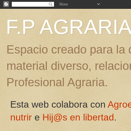
F.P AGRARI
Espacio creado para la d
material diverso, relac
Profesional Agraria.
Esta web colabora con
Agro
nutrir
e
Hij@s en libertad
.