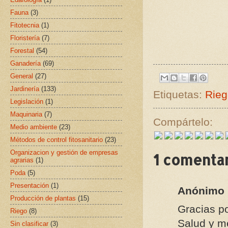
Fauna
(3)
Fitotecnia
(1)
Floristería
(7)
Forestal
(54)
Ganadería
(69)
General
(27)
Jardinería
(133)
Etiquetas:
Rieg
Legislación
(1)
Maquinaria
(7)
Compártelo:
Medio ambiente
(23)
Métodos de control fitosanitario
(23)
Organizacion y gestión de empresas
1 comentar
agrarias
(1)
Poda
(5)
Presentación
(1)
Anónimo
Producción de plantas
(15)
Gracias po
Riego
(8)
Salud y me
Sin clasificar
(3)