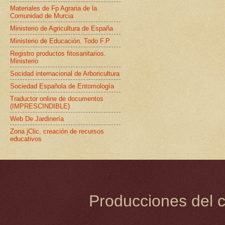
Materiales de Fp Agraria de la
Comunidad de Murcia
Ministerio de Agricultura de España
Ministerio de Educación. Todo F.P
Registro productos fitosanitarios.
Ministerio
Socidad internacional de Arboricultura
Sociedad Española de Entomología
Traductor online de documentos
(IMPRESCINDIBLE)
Web De Jardinería
Zona jClic, creación de recursos
educativos
Producciones del c