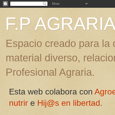
F.P AGRARI
Espacio creado para la d
material diverso, relac
Profesional Agraria.
Esta web colabora con
Agro
nutrir
e
Hij@s en libertad
.