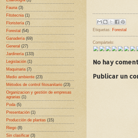
Fauna
(3)
Fitotecnia
(1)
Floristería
(7)
Etiquetas:
Forestal
Forestal
(54)
Ganadería
(69)
Compártelo:
General
(27)
Jardinería
(133)
No hay coment
Legislación
(1)
Maquinaria
(7)
Publicar un c
Medio ambiente
(23)
Métodos de control fitosanitario
(23)
Organizacion y gestión de empresas
agrarias
(1)
Poda
(5)
Presentación
(1)
Producción de plantas
(15)
Riego
(8)
Sin clasificar
(3)