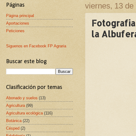
viernes, 13 d
Páginas
Página principal
Fotografia
Aportaciones
Peticiones
la Albufer
Siguenos en Facebook FP Agraria
Buscar este blog
Clasificación por temas
Abonado y suelos
(13)
Agricultura
(99)
Agricultura ecológica
(116)
Botánica
(22)
Césped
(2)
Edafología
(1)