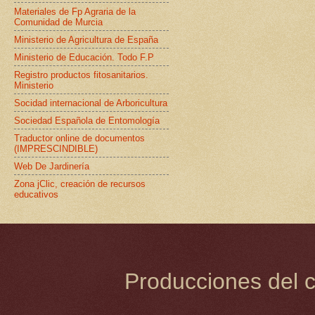
Materiales de Fp Agraria de la
Comunidad de Murcia
Ministerio de Agricultura de España
Ministerio de Educación. Todo F.P
Registro productos fitosanitarios.
Ministerio
Socidad internacional de Arboricultura
Sociedad Española de Entomología
Traductor online de documentos
(IMPRESCINDIBLE)
Web De Jardinería
Zona jClic, creación de recursos
educativos
Producciones del c