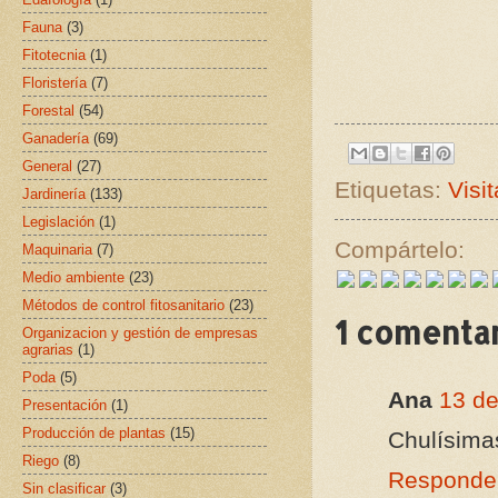
Fauna
(3)
Fitotecnia
(1)
Floristería
(7)
Forestal
(54)
Ganadería
(69)
General
(27)
Etiquetas:
Visi
Jardinería
(133)
Legislación
(1)
Compártelo:
Maquinaria
(7)
Medio ambiente
(23)
Métodos de control fitosanitario
(23)
1 comentar
Organizacion y gestión de empresas
agrarias
(1)
Poda
(5)
Ana
13 de
Presentación
(1)
Producción de plantas
(15)
Chulísimas
Riego
(8)
Responde
Sin clasificar
(3)