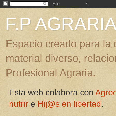
F.P AGRARI
Espacio creado para la d
material diverso, relac
Profesional Agraria.
Esta web colabora con
Agro
nutrir
e
Hij@s en libertad
.