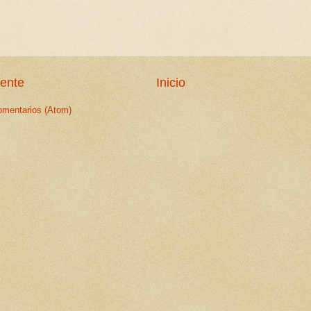
iente
Inicio
omentarios (Atom)