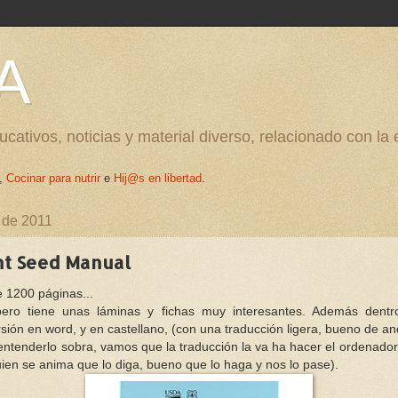
A
cativos, noticias y material diverso, relacionado con la
,
Cocinar para nutrir
e
Hij@s en libertad
.
 de 2011
t Seed Manual
e 1200 páginas...
pero tiene unas láminas y fichas muy interesantes. Además dent
rsión en word, y en castellano, (con una traducción ligera, bueno de an
 entenderlo sobra, vamos que la traducción la va ha hacer el ordenador
guien se anima que lo diga, bueno que lo haga y nos lo pase).