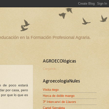
 educación en la Formación Profesional Agraria.
AGROECOlógicas
Cargando...
AgroecologiaNules
ro de poco estará
Visita riego
dar por casa, pero
 por que lo que es
Horca de doble mango
3º Intercanvi de Llavors
Cartel Serraleta