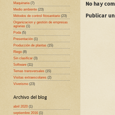
No hay com
Maquinaria
(7)
Medio ambiente
(23)
Publicar u
Métodos de control fitosanitario
(23)
Organizacion y gestión de empresas
agrarias
(1)
Poda
(5)
Presentación
(1)
Producción de plantas
(15)
Riego
(8)
Sin clasificar
(3)
Software
(11)
Temas transversales
(15)
Visitas extraescolares
(2)
Viverismo
(23)
Archivo del blog
abril 2020
(1)
septiembre 2016
(1)