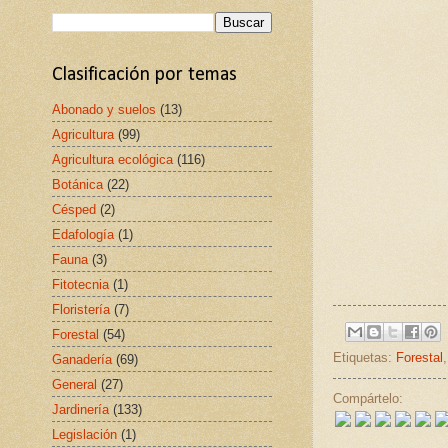
Clasificación por temas
Abonado y suelos
(13)
Agricultura
(99)
Agricultura ecológica
(116)
Botánica
(22)
Césped
(2)
Edafología
(1)
Fauna
(3)
Fitotecnia
(1)
Floristería
(7)
Forestal
(54)
Etiquetas:
Forestal
Ganadería
(69)
General
(27)
Compártelo:
Jardinería
(133)
Legislación
(1)