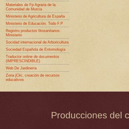
Materiales de Fp Agraria de la
Comunidad de Murcia
Ministerio de Agricultura de España
Ministerio de Educación. Todo F.P
Registro productos fitosanitarios.
Ministerio
Socidad internacional de Arboricultura
Sociedad Española de Entomología
Traductor online de documentos
(IMPRESCINDIBLE)
Web De Jardinería
Zona jClic, creación de recursos
educativos
Producciones del c