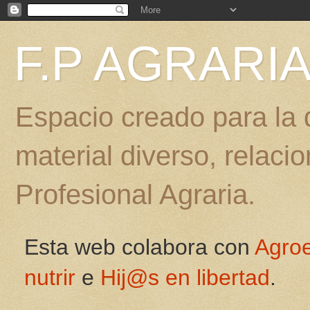
F.P AGRARI
Espacio creado para la d
material diverso, relac
Profesional Agraria.
Esta web colabora con
Agro
nutrir
e
Hij@s en libertad
.