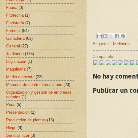
Fauna
(3)
Fitotecnia
(1)
Floristería
(7)
Forestal
(54)
Ganadería
(69)
Etiquetas:
Jardinería
General
(27)
Jardinería
(133)
Compártelo:
Legislación
(1)
Maquinaria
(7)
No hay coment
Medio ambiente
(23)
Métodos de control fitosanitario
(23)
Publicar un c
Organizacion y gestión de empresas
agrarias
(1)
Poda
(5)
Presentación
(1)
Producción de plantas
(15)
Riego
(8)
Sin clasificar
(3)