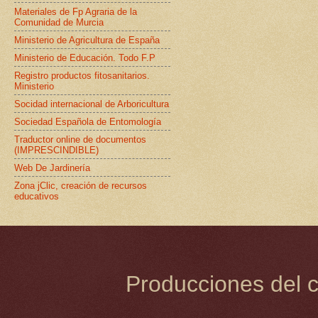
Materiales de Fp Agraria de la
Comunidad de Murcia
Ministerio de Agricultura de España
Ministerio de Educación. Todo F.P
Registro productos fitosanitarios.
Ministerio
Socidad internacional de Arboricultura
Sociedad Española de Entomología
Traductor online de documentos
(IMPRESCINDIBLE)
Web De Jardinería
Zona jClic, creación de recursos
educativos
Producciones del c