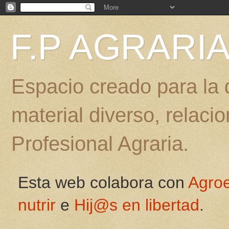
F.P AGRARI
Espacio creado para la d
material diverso, relac
Profesional Agraria.
Esta web colabora con
Agro
nutrir
e
Hij@s en libertad
.