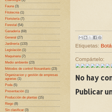
Fauna
(3)
Fitotecnia
(1)
Floristería
(7)
Forestal
(54)
Ganadería
(69)
General
(27)
Jardinería
(133)
Etiquetas:
Botá
Legislación
(1)
Maquinaria
(7)
Compártelo:
Medio ambiente
(23)
Métodos de control fitosanitario
(23)
Organizacion y gestión de empresas
No hay co
agrarias
(1)
Poda
(5)
Publicar u
Presentación
(1)
Producción de plantas
(15)
Riego
(8)
Sin clasificar
(3)