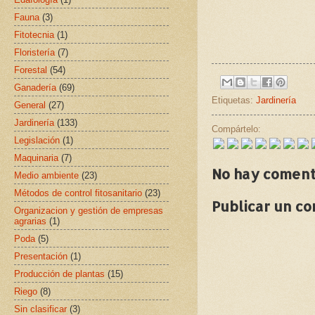
Fauna
(3)
Fitotecnia
(1)
Floristería
(7)
Forestal
(54)
Ganadería
(69)
Etiquetas:
Jardinería
General
(27)
Jardinería
(133)
Compártelo:
Legislación
(1)
Maquinaria
(7)
No hay coment
Medio ambiente
(23)
Métodos de control fitosanitario
(23)
Publicar un c
Organizacion y gestión de empresas
agrarias
(1)
Poda
(5)
Presentación
(1)
Producción de plantas
(15)
Riego
(8)
Sin clasificar
(3)