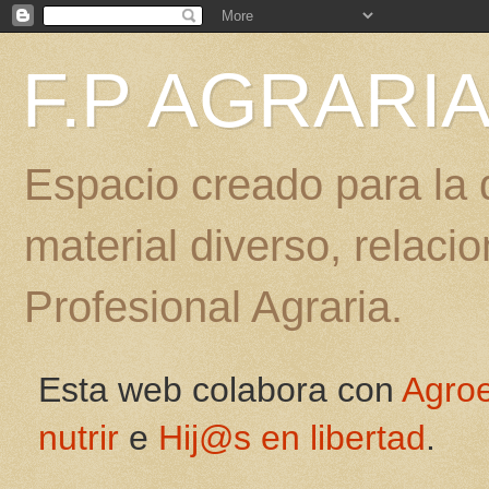
F.P AGRARI
Espacio creado para la d
material diverso, relac
Profesional Agraria.
Esta web colabora con
Agro
nutrir
e
Hij@s en libertad
.