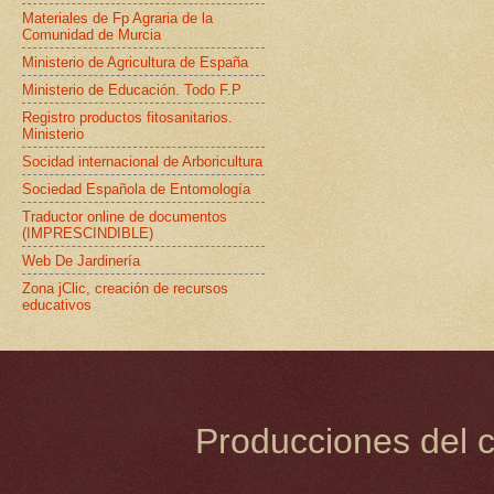
Materiales de Fp Agraria de la
Comunidad de Murcia
Ministerio de Agricultura de España
Ministerio de Educación. Todo F.P
Registro productos fitosanitarios.
Ministerio
Socidad internacional de Arboricultura
Sociedad Española de Entomología
Traductor online de documentos
(IMPRESCINDIBLE)
Web De Jardinería
Zona jClic, creación de recursos
educativos
Producciones del c