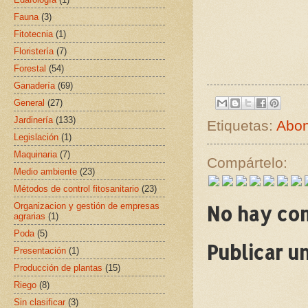
Fauna
(3)
Fitotecnia
(1)
Floristería
(7)
Forestal
(54)
Ganadería
(69)
General
(27)
Jardinería
(133)
Etiquetas:
Abon
Legislación
(1)
Maquinaria
(7)
Compártelo:
Medio ambiente
(23)
Métodos de control fitosanitario
(23)
Organizacion y gestión de empresas
No hay co
agrarias
(1)
Poda
(5)
Publicar u
Presentación
(1)
Producción de plantas
(15)
Riego
(8)
Sin clasificar
(3)