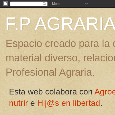
F.P AGRARI
Espacio creado para la d
material diverso, relac
Profesional Agraria.
Esta web colabora con
Agro
nutrir
e
Hij@s en libertad
.