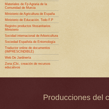
Materiales de Fp Agraria de la
Comunidad de Murcia
Ministerio de Agricultura de España
Ministerio de Educación. Todo F.P
Registro productos fitosanitarios.
Ministerio
Socidad internacional de Arboricultura
Sociedad Española de Entomología
Traductor online de documentos
(IMPRESCINDIBLE)
Web De Jardinería
Zona jClic, creación de recursos
educativos
Producciones del c