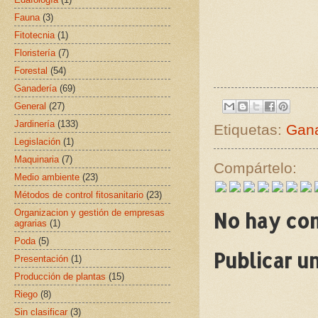
Fauna
(3)
Fitotecnia
(1)
Floristería
(7)
Forestal
(54)
Ganadería
(69)
General
(27)
Jardinería
(133)
Etiquetas:
Gana
Legislación
(1)
Maquinaria
(7)
Compártelo:
Medio ambiente
(23)
Métodos de control fitosanitario
(23)
Organizacion y gestión de empresas
No hay co
agrarias
(1)
Poda
(5)
Publicar u
Presentación
(1)
Producción de plantas
(15)
Riego
(8)
Sin clasificar
(3)