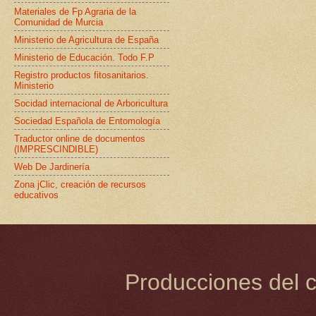
Materiales de Fp Agraria de la
Comunidad de Murcia
Ministerio de Agricultura de España
Ministerio de Educación. Todo F.P
Registro productos fitosanitarios.
Ministerio
Socidad internacional de Arboricultura
Sociedad Española de Entomología
Traductor online de documentos
(IMPRESCINDIBLE)
Web De Jardinería
Zona jClic, creación de recursos
educativos
Producciones del c