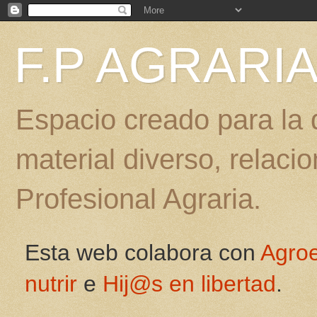
F.P AGRARI
Espacio creado para la d
material diverso, relac
Profesional Agraria.
Esta web colabora con
Agro
nutrir
e
Hij@s en libertad
.