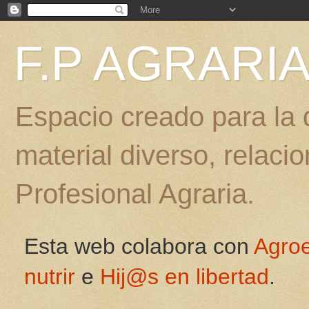
F.P AGRARI
Espacio creado para la d
material diverso, relac
Profesional Agraria.
Esta web colabora con
Agro
nutrir
e
Hij@s en libertad
.