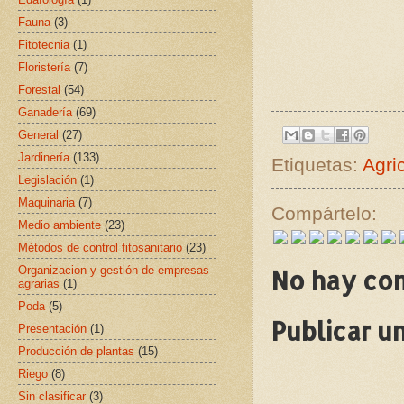
Fauna
(3)
Fitotecnia
(1)
Floristería
(7)
Forestal
(54)
Ganadería
(69)
General
(27)
Jardinería
(133)
Etiquetas:
Agri
Legislación
(1)
Maquinaria
(7)
Compártelo:
Medio ambiente
(23)
Métodos de control fitosanitario
(23)
Organizacion y gestión de empresas
No hay co
agrarias
(1)
Poda
(5)
Publicar u
Presentación
(1)
Producción de plantas
(15)
Riego
(8)
Sin clasificar
(3)