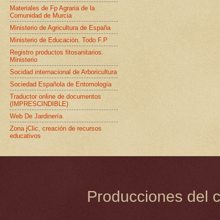
Materiales de Fp Agraria de la
Comunidad de Murcia
Ministerio de Agricultura de España
Ministerio de Educación. Todo F.P
Registro productos fitosanitarios.
Ministerio
Socidad internacional de Arboricultura
Sociedad Española de Entomología
Traductor online de documentos
(IMPRESCINDIBLE)
Web De Jardinería
Zona jClic, creación de recursos
educativos
Producciones del c