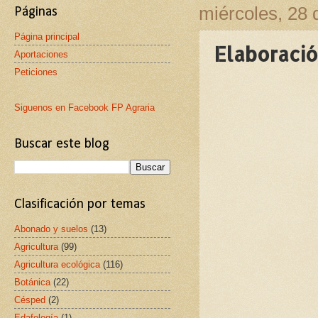
miércoles, 28 
Páginas
Página principal
Elaboració
Aportaciones
Peticiones
Siguenos en Facebook FP Agraria
Buscar este blog
Clasificación por temas
Abonado y suelos
(13)
Agricultura
(99)
Agricultura ecológica
(116)
Botánica
(22)
Césped
(2)
Edafología
(1)