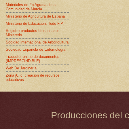
Materiales de Fp Agraria de la
Comunidad de Murcia
Ministerio de Agricultura de España
Ministerio de Educación. Todo F.P
Registro productos fitosanitarios.
Ministerio
Socidad internacional de Arboricultura
Sociedad Española de Entomología
Traductor online de documentos
(IMPRESCINDIBLE)
Web De Jardinería
Zona jClic, creación de recursos
educativos
Producciones del c