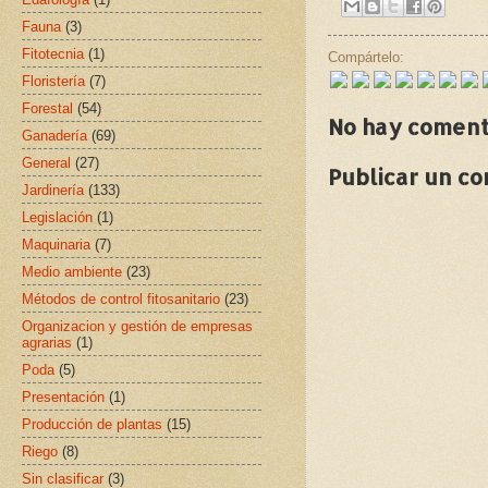
Fauna
(3)
Fitotecnia
(1)
Compártelo:
Floristería
(7)
Forestal
(54)
No hay coment
Ganadería
(69)
General
(27)
Publicar un c
Jardinería
(133)
Legislación
(1)
Maquinaria
(7)
Medio ambiente
(23)
Métodos de control fitosanitario
(23)
Organizacion y gestión de empresas
agrarias
(1)
Poda
(5)
Presentación
(1)
Producción de plantas
(15)
Riego
(8)
Sin clasificar
(3)