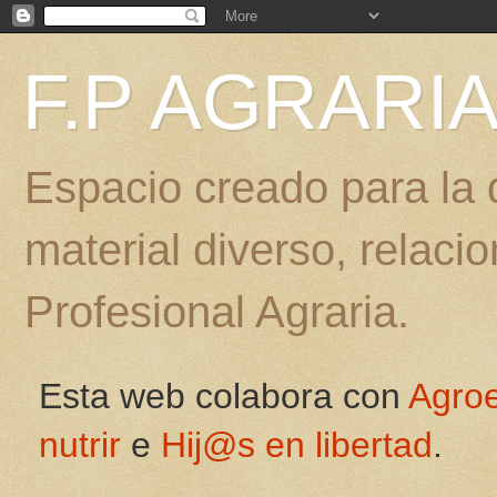
F.P AGRARI
Espacio creado para la d
material diverso, relac
Profesional Agraria.
Esta web colabora con
Agro
nutrir
e
Hij@s en libertad
.