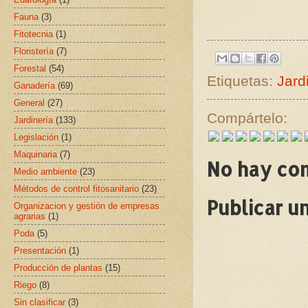
Fauna
(3)
Fitotecnia
(1)
Floristería
(7)
Forestal
(54)
Etiquetas:
Jard
Ganadería
(69)
General
(27)
Compártelo:
Jardinería
(133)
Legislación
(1)
Maquinaria
(7)
No hay co
Medio ambiente
(23)
Métodos de control fitosanitario
(23)
Publicar u
Organizacion y gestión de empresas
agrarias
(1)
Poda
(5)
Presentación
(1)
Producción de plantas
(15)
Riego
(8)
Sin clasificar
(3)