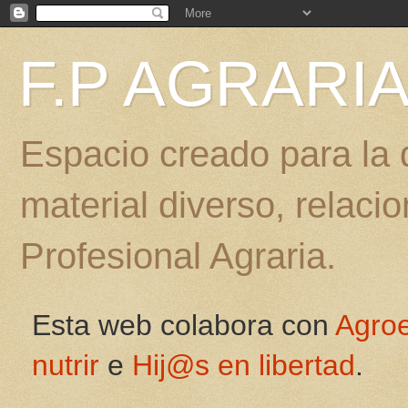
F.P AGRARI
Espacio creado para la d
material diverso, relac
Profesional Agraria.
Esta web colabora con
Agro
nutrir
e
Hij@s en libertad
.