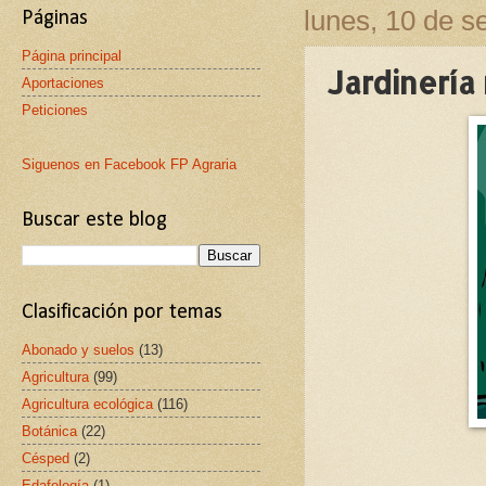
lunes, 10 de s
Páginas
Página principal
Jardinería
Aportaciones
Peticiones
Siguenos en Facebook FP Agraria
Buscar este blog
Clasificación por temas
Abonado y suelos
(13)
Agricultura
(99)
Agricultura ecológica
(116)
Botánica
(22)
Césped
(2)
Edafología
(1)