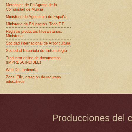
Materiales de Fp Agraria de la
Comunidad de Murcia
Ministerio de Agricultura de España
Ministerio de Educación. Todo F.P
Registro productos fitosanitarios.
Ministerio
Socidad internacional de Arboricultura
Sociedad Española de Entomología
Traductor online de documentos
(IMPRESCINDIBLE)
Web De Jardinería
Zona jClic, creación de recursos
educativos
Producciones del c