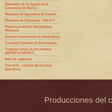
Materiales de Fp Agraria de la
Comunidad de Murcia
Ministerio de Agricultura de España
Ministerio de Educación. Todo F.P
Registro productos fitosanitarios.
Ministerio
Socidad internacional de Arboricultura
Sociedad Española de Entomología
Traductor online de documentos
(IMPRESCINDIBLE)
Web De Jardinería
Zona jClic, creación de recursos
educativos
Producciones del c