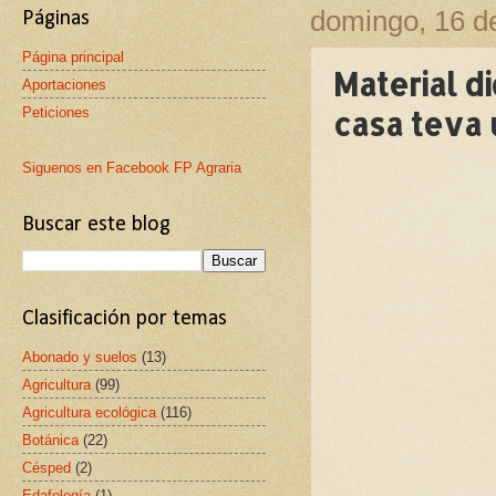
domingo, 16 d
Páginas
Página principal
Material di
Aportaciones
Peticiones
casa teva 
Siguenos en Facebook FP Agraria
Buscar este blog
Clasificación por temas
Abonado y suelos
(13)
Agricultura
(99)
Agricultura ecológica
(116)
Botánica
(22)
Césped
(2)
Edafología
(1)