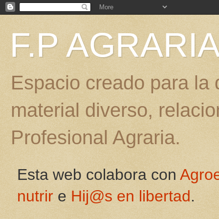
F.P AGRARI
Espacio creado para la d
material diverso, relac
Profesional Agraria.
Esta web colabora con
Agro
nutrir
e
Hij@s en libertad
.