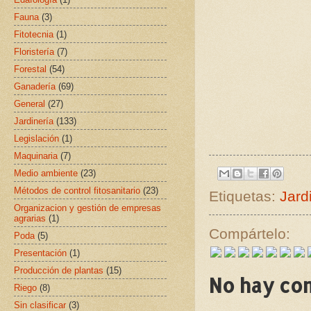
Fauna
(3)
Fitotecnia
(1)
Floristería
(7)
Forestal
(54)
Ganadería
(69)
General
(27)
Jardinería
(133)
Legislación
(1)
Maquinaria
(7)
Medio ambiente
(23)
Métodos de control fitosanitario
(23)
Etiquetas:
Jard
Organizacion y gestión de empresas
agrarias
(1)
Compártelo:
Poda
(5)
Presentación
(1)
Producción de plantas
(15)
No hay co
Riego
(8)
Sin clasificar
(3)