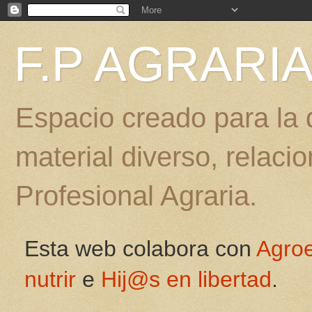
F.P AGRARI
Espacio creado para la d
material diverso, relac
Profesional Agraria.
Esta web colabora con
Agro
nutrir
e
Hij@s en libertad
.