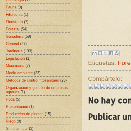
Fauna
(3)
Fitotecnia
(1)
Floristería
(7)
Forestal
(54)
Ganadería
(69)
General
(27)
Jardinería
(133)
Legislación
(1)
Etiquetas:
Fore
Maquinaria
(7)
Medio ambiente
(23)
Compártelo:
Métodos de control fitosanitario
(23)
Organizacion y gestión de empresas
agrarias
(1)
No hay co
Poda
(5)
Presentación
(1)
Publicar u
Producción de plantas
(15)
Riego
(8)
Sin clasificar
(3)