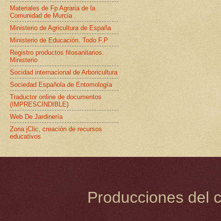
Materiales de Fp Agraria de la
Comunidad de Murcia
Ministerio de Agricultura de España
Ministerio de Educación. Todo F.P
Registro productos fitosanitarios.
Ministerio
Socidad internacional de Arboricultura
Sociedad Española de Entomología
Traductor online de documentos
(IMPRESCINDIBLE)
Web De Jardinería
Zona jClic, creación de recursos
educativos
Producciones del c