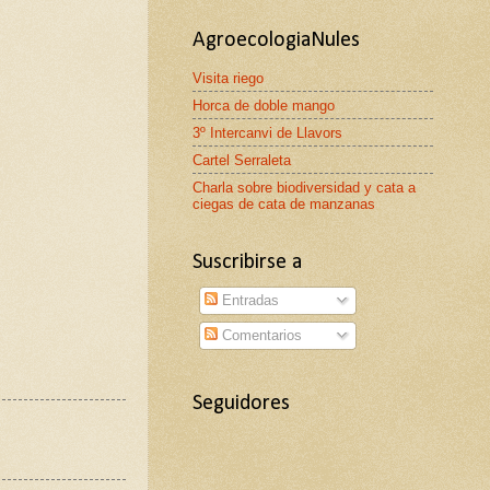
AgroecologiaNules
Visita riego
Horca de doble mango
3º Intercanvi de Llavors
Cartel Serraleta
Charla sobre biodiversidad y cata a
ciegas de cata de manzanas
Suscribirse a
Entradas
Comentarios
Seguidores