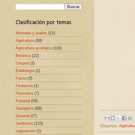
Clasificación por temas
Abonado y suelos
(13)
Agricultura
(99)
Agricultura ecológica
(116)
Botánica
(22)
Césped
(2)
Edafología
(1)
Fauna
(3)
Fitotecnia
(1)
Floristería
(7)
Forestal
(54)
Ganadería
(69)
General
(27)
Jardinería
(133)
Etiquetas:
Agricultu
Legislación
(1)