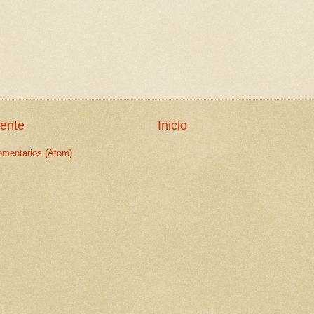
iente
Inicio
omentarios (Atom)