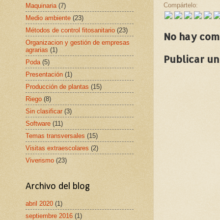
Compártelo:
Maquinaria
(7)
Medio ambiente
(23)
Métodos de control fitosanitario
(23)
No hay com
Organizacion y gestión de empresas
agrarias
(1)
Publicar u
Poda
(5)
Presentación
(1)
Producción de plantas
(15)
Riego
(8)
Sin clasificar
(3)
Software
(11)
Temas transversales
(15)
Visitas extraescolares
(2)
Viverismo
(23)
Archivo del blog
abril 2020
(1)
septiembre 2016
(1)