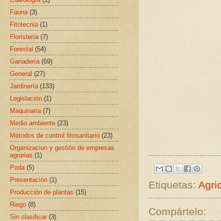
Fauna
(3)
Fitotecnia
(1)
Floristería
(7)
Forestal
(54)
Ganadería
(69)
General
(27)
Jardinería
(133)
Legislación
(1)
Maquinaria
(7)
Medio ambiente
(23)
Métodos de control fitosanitario
(23)
Organizacion y gestión de empresas
agrarias
(1)
Poda
(5)
Presentación
(1)
Etiquetas:
Agri
Producción de plantas
(15)
Riego
(8)
Compártelo:
Sin clasificar
(3)