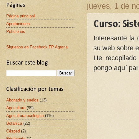
jueves, 1 de 
Páginas
Página principal
Curso: Sis
Aportaciones
Peticiones
Interesante la
su web sobre e
Siguenos en Facebook FP Agraria
He recopilado
Buscar este blog
pongo aquí par
Clasificación por temas
Abonado y suelos
(13)
Agricultura
(99)
Agricultura ecológica
(116)
Botánica
(22)
Césped
(2)
Edafología
(1)