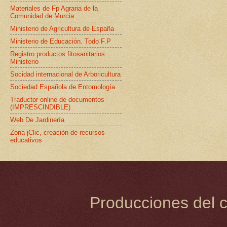
Materiales de Fp Agraria de la
Comunidad de Murcia
Ministerio de Agricultura de España
Ministerio de Educación. Todo F.P
Registro productos fitosanitarios.
Ministerio
Socidad internacional de Arboricultura
Sociedad Española de Entomología
Traductor online de documentos
(IMPRESCINDIBLE)
Web De Jardinería
Zona jClic, creación de recursos
educativos
Producciones del c