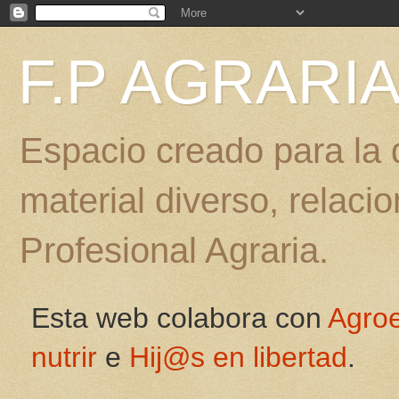
F.P AGRARI
Espacio creado para la d
material diverso, relac
Profesional Agraria.
Esta web colabora con
Agro
nutrir
e
Hij@s en libertad
.