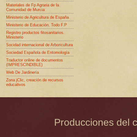
Materiales de Fp Agraria de la
Comunidad de Murcia
Ministerio de Agricultura de España
Ministerio de Educación. Todo F.P
Registro productos fitosanitarios.
Ministerio
Socidad internacional de Arboricultura
Sociedad Española de Entomología
Traductor online de documentos
(IMPRESCINDIBLE)
Web De Jardinería
Zona jClic, creación de recursos
educativos
Producciones del c