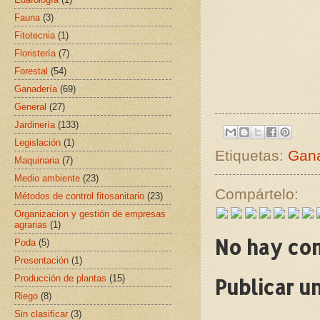
Fauna
(3)
Fitotecnia
(1)
Floristería
(7)
Forestal
(54)
Ganadería
(69)
General
(27)
Jardinería
(133)
Legislación
(1)
Etiquetas:
Gana
Maquinaria
(7)
Medio ambiente
(23)
Compártelo:
Métodos de control fitosanitario
(23)
Organizacion y gestión de empresas
agrarias
(1)
No hay co
Poda
(5)
Presentación
(1)
Producción de plantas
(15)
Publicar u
Riego
(8)
Sin clasificar
(3)