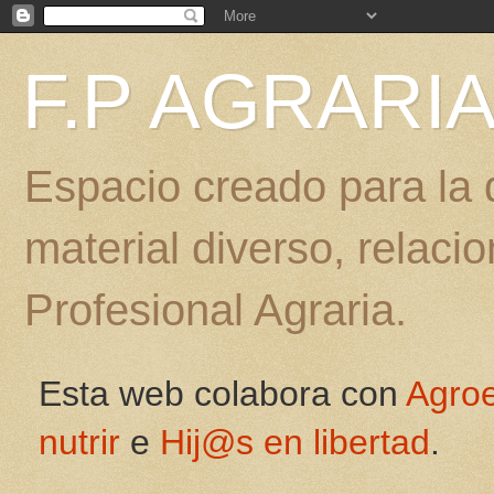
F.P AGRARI
Espacio creado para la d
material diverso, relac
Profesional Agraria.
Esta web colabora con
Agro
nutrir
e
Hij@s en libertad
.