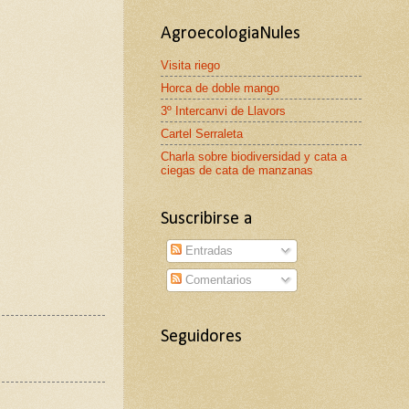
AgroecologiaNules
Visita riego
Horca de doble mango
3º Intercanvi de Llavors
Cartel Serraleta
Charla sobre biodiversidad y cata a
ciegas de cata de manzanas
Suscribirse a
Entradas
Comentarios
Seguidores