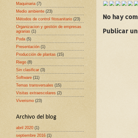
Maquinaria
(7)
Medio ambiente
(23)
No hay com
Métodos de control fitosanitario
(23)
Organizacion y gestión de empresas
Publicar u
agrarias
(1)
Poda
(5)
Presentación
(1)
Producción de plantas
(15)
Riego
(8)
Sin clasificar
(3)
Software
(11)
Temas transversales
(15)
Visitas extraescolares
(2)
Viverismo
(23)
Archivo del blog
abril 2020
(1)
septiembre 2016
(1)