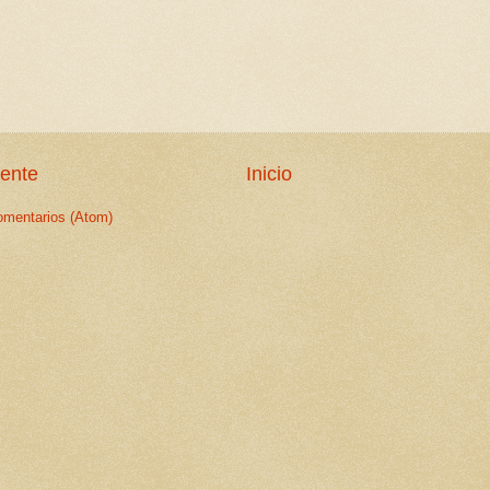
iente
Inicio
omentarios (Atom)