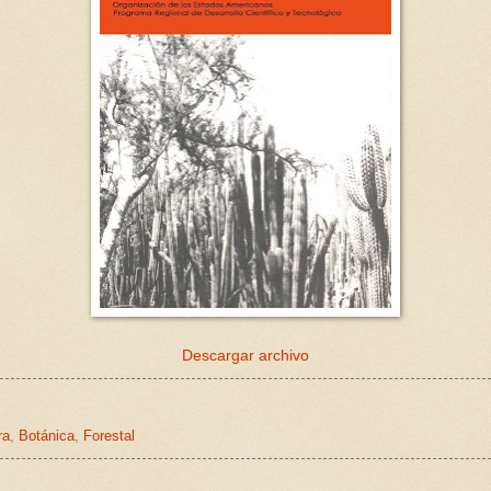
Descargar archivo
ra
,
Botánica
,
Forestal