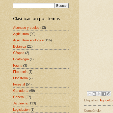
Clasificación por temas
Abonado y suelos
(13)
Agricultura
(99)
Agricultura ecológica
(116)
Botánica
(22)
Césped
(2)
Edafología
(1)
Fauna
(3)
Fitotecnia
(1)
Floristería
(7)
Forestal
(54)
Ganadería
(69)
General
(27)
Etiquetas:
Agricultu
Jardinería
(133)
Legislación
(1)
Compártelo: