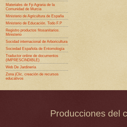
Materiales de Fp Agraria de la
Comunidad de Murcia
Ministerio de Agricultura de España
Ministerio de Educación. Todo F.P
Registro productos fitosanitarios.
Ministerio
Socidad internacional de Arboricultura
Sociedad Española de Entomología
Traductor online de documentos
(IMPRESCINDIBLE)
Web De Jardinería
Zona jClic, creación de recursos
educativos
Producciones del c