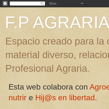
F.P AGRARI
Espacio creado para la d
material diverso, relac
Profesional Agraria.
Esta web colabora con
Agro
nutrir
e
Hij@s en libertad
.