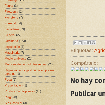
Fauna
(3)
Fitotecnia
(1)
Floristería
(7)
Forestal
(54)
Ganadería
(69)
General
(27)
Jardinería
(133)
Legislación
(1)
Etiquetas:
Agri
Maquinaria
(7)
Medio ambiente
(23)
Compártelo:
Métodos de control fitosanitario
(23)
Organizacion y gestión de empresas
agrarias
(1)
No hay co
Poda
(5)
Presentación
(1)
Publicar u
Producción de plantas
(15)
Riego
(8)
Sin clasificar
(3)