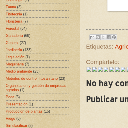
Fauna
(3)
Fitotecnia
(1)
Floristería
(7)
Forestal
(54)
Ganadería
(69)
General
(27)
Etiquetas:
Agri
Jardinería
(133)
Legislación
(1)
Compártelo:
Maquinaria
(7)
Medio ambiente
(23)
Métodos de control fitosanitario
(23)
No hay co
Organizacion y gestión de empresas
agrarias
(1)
Publicar u
Poda
(5)
Presentación
(1)
Producción de plantas
(15)
Riego
(8)
Sin clasificar
(3)