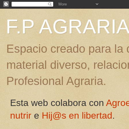
F.P AGRARI
Espacio creado para la d
material diverso, relac
Profesional Agraria.
Esta web colabora con
Agro
nutrir
e
Hij@s en libertad
.