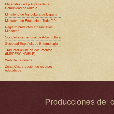
Materiales de Fp Agraria de la
Comunidad de Murcia
Ministerio de Agricultura de España
Ministerio de Educación. Todo F.P
Registro productos fitosanitarios.
Ministerio
Socidad internacional de Arboricultura
Sociedad Española de Entomología
Traductor online de documentos
(IMPRESCINDIBLE)
Web De Jardinería
Zona jClic, creación de recursos
educativos
Producciones del c