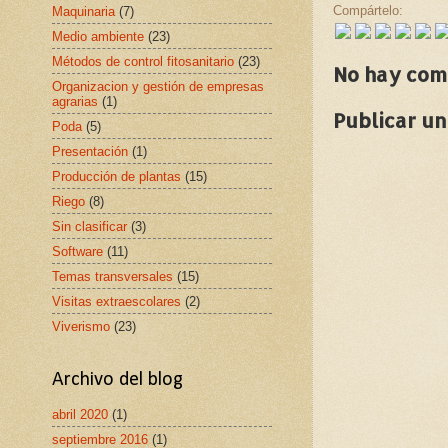
Compártelo:
Maquinaria
(7)
Medio ambiente
(23)
Métodos de control fitosanitario
(23)
No hay com
Organizacion y gestión de empresas
agrarias
(1)
Publicar u
Poda
(5)
Presentación
(1)
Producción de plantas
(15)
Riego
(8)
Sin clasificar
(3)
Software
(11)
Temas transversales
(15)
Visitas extraescolares
(2)
Viverismo
(23)
Archivo del blog
abril 2020
(1)
septiembre 2016
(1)