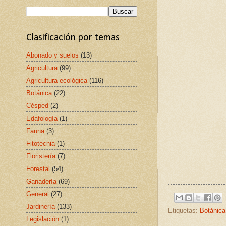
Clasificación por temas
Abonado y suelos
(13)
Agricultura
(99)
Agricultura ecológica
(116)
Botánica
(22)
Césped
(2)
Edafología
(1)
Fauna
(3)
Fitotecnia
(1)
Floristería
(7)
Forestal
(54)
Ganadería
(69)
General
(27)
Jardinería
(133)
Etiquetas:
Botánica
Legislación
(1)