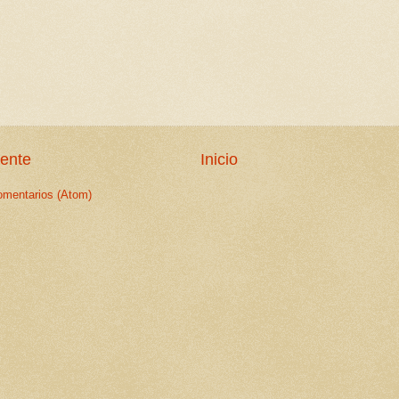
iente
Inicio
omentarios (Atom)