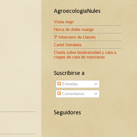
AgroecologiaNules
Visita riego
Horca de doble mango
3º Intercanvi de Llavors
Cartel Serraleta
Charla sobre biodiversidad y cata a
ciegas de cata de manzanas
Suscribirse a
Entradas
Comentarios
Seguidores