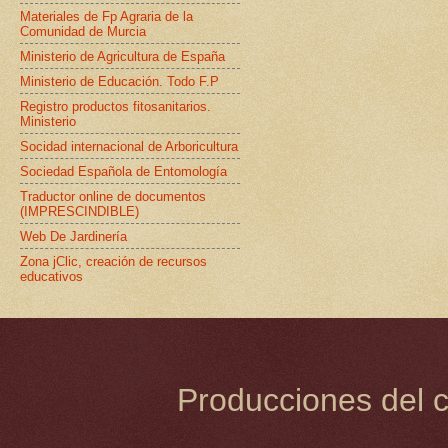
Materiales de Fp Agraria de la
Comunidad de Murcia
Ministerio de Agricultura de España
Ministerio de Educación. Todo F.P
Registro productos fitosanitarios.
Ministerio
Socidad internacional de Arboricultura
Sociedad Española de Entomología
Traductor online de documentos
(IMPRESCINDIBLE)
Web De Jardinería
Zona jClic, creación de recursos
educativos
Producciones del c