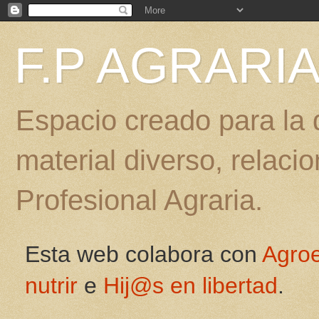
F.P AGRARI
Espacio creado para la d
material diverso, relac
Profesional Agraria.
Esta web colabora con
Agro
nutrir
e
Hij@s en libertad
.