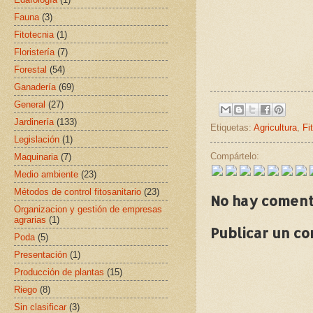
Fauna
(3)
Fitotecnia
(1)
Floristería
(7)
Forestal
(54)
Ganadería
(69)
General
(27)
Jardinería
(133)
Etiquetas:
Agricultura
,
Fi
Legislación
(1)
Compártelo:
Maquinaria
(7)
Medio ambiente
(23)
Métodos de control fitosanitario
(23)
No hay coment
Organizacion y gestión de empresas
agrarias
(1)
Publicar un c
Poda
(5)
Presentación
(1)
Producción de plantas
(15)
Riego
(8)
Sin clasificar
(3)