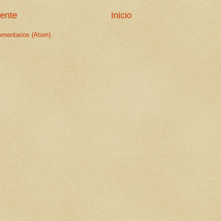
iente
Inicio
omentarios (Atom)