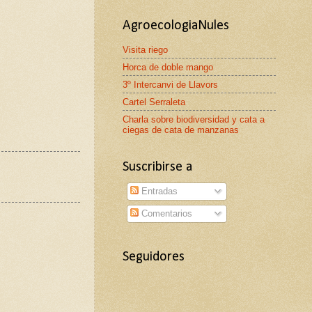
AgroecologiaNules
Visita riego
Horca de doble mango
3º Intercanvi de Llavors
Cartel Serraleta
Charla sobre biodiversidad y cata a
ciegas de cata de manzanas
Suscribirse a
Entradas
Comentarios
Seguidores