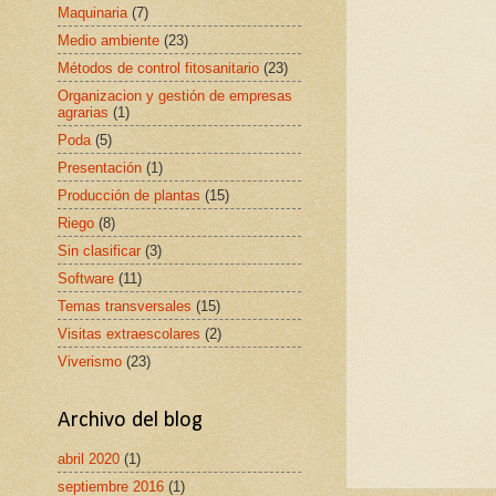
Maquinaria
(7)
Medio ambiente
(23)
Métodos de control fitosanitario
(23)
Organizacion y gestión de empresas
agrarias
(1)
Poda
(5)
Presentación
(1)
Producción de plantas
(15)
Riego
(8)
Sin clasificar
(3)
Software
(11)
Temas transversales
(15)
Visitas extraescolares
(2)
Viverismo
(23)
Archivo del blog
abril 2020
(1)
septiembre 2016
(1)