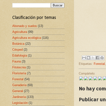
Clasificación por temas
Abonado y suelos
(13)
Agricultura
(99)
Agricultura ecológica
(116)
Botánica
(22)
Césped
(2)
Edafología
(1)
Fauna
(3)
Etiquetas:
Forestal
Fitotecnia
(1)
Floristería
(7)
Compártelo:
Forestal
(54)
Ganadería
(69)
No hay com
General
(27)
Jardinería
(133)
Publicar u
Legislación
(1)