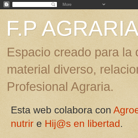
F.P AGRARI
Espacio creado para la d
material diverso, relac
Profesional Agraria.
Esta web colabora con
Agro
nutrir
e
Hij@s en libertad
.