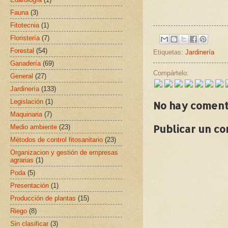
Fauna
(3)
Fitotecnia
(1)
Floristería
(7)
Forestal
(54)
Etiquetas:
Jardinería
Ganadería
(69)
Compártelo:
General
(27)
Jardinería
(133)
Legislación
(1)
No hay coment
Maquinaria
(7)
Publicar un c
Medio ambiente
(23)
Métodos de control fitosanitario
(23)
Organizacion y gestión de empresas
agrarias
(1)
Poda
(5)
Presentación
(1)
Producción de plantas
(15)
Riego
(8)
Sin clasificar
(3)