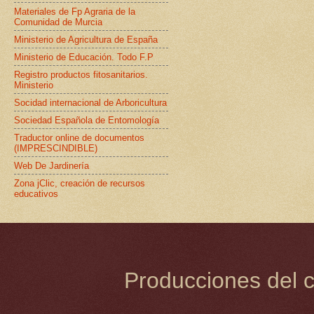
Materiales de Fp Agraria de la
Comunidad de Murcia
Ministerio de Agricultura de España
Ministerio de Educación. Todo F.P
Registro productos fitosanitarios.
Ministerio
Socidad internacional de Arboricultura
Sociedad Española de Entomología
Traductor online de documentos
(IMPRESCINDIBLE)
Web De Jardinería
Zona jClic, creación de recursos
educativos
Producciones del c