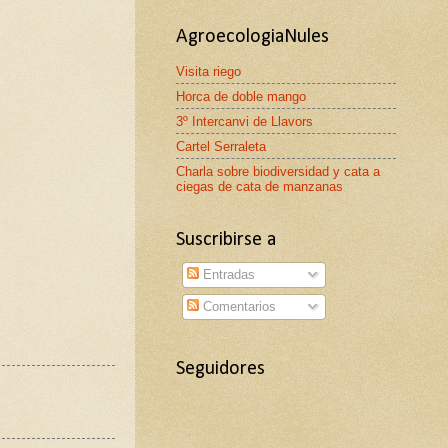
AgroecologiaNules
Visita riego
Horca de doble mango
3º Intercanvi de Llavors
Cartel Serraleta
Charla sobre biodiversidad y cata a
ciegas de cata de manzanas
Suscribirse a
Entradas
Comentarios
Seguidores