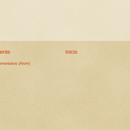
iente
Inicio
omentarios (Atom)