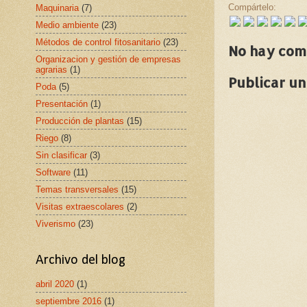
Compártelo:
Maquinaria
(7)
Medio ambiente
(23)
Métodos de control fitosanitario
(23)
No hay com
Organizacion y gestión de empresas
agrarias
(1)
Publicar u
Poda
(5)
Presentación
(1)
Producción de plantas
(15)
Riego
(8)
Sin clasificar
(3)
Software
(11)
Temas transversales
(15)
Visitas extraescolares
(2)
Viverismo
(23)
Archivo del blog
abril 2020
(1)
septiembre 2016
(1)