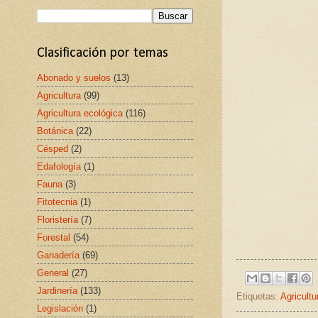
Clasificación por temas
Abonado y suelos
(13)
Agricultura
(99)
Agricultura ecológica
(116)
Botánica
(22)
Césped
(2)
Edafología
(1)
Fauna
(3)
Fitotecnia
(1)
Floristería
(7)
Forestal
(54)
Ganadería
(69)
General
(27)
Jardinería
(133)
Etiquetas:
Agricultu
Legislación
(1)