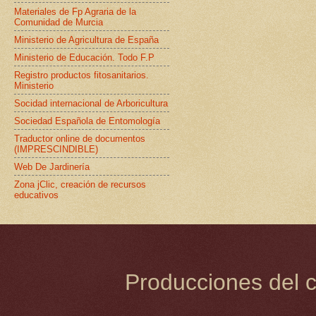
Materiales de Fp Agraria de la
Comunidad de Murcia
Ministerio de Agricultura de España
Ministerio de Educación. Todo F.P
Registro productos fitosanitarios.
Ministerio
Socidad internacional de Arboricultura
Sociedad Española de Entomología
Traductor online de documentos
(IMPRESCINDIBLE)
Web De Jardinería
Zona jClic, creación de recursos
educativos
Producciones del c