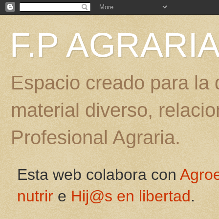
F.P AGRARI
Espacio creado para la d
material diverso, relac
Profesional Agraria.
Esta web colabora con
Agro
nutrir
e
Hij@s en libertad
.