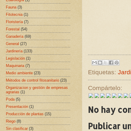
Fauna
(3)
Fitotecnia
(1)
Floristería
(7)
Forestal
(54)
Ganadería
(69)
General
(27)
Jardinería
(133)
Legislación
(1)
Maquinaria
(7)
Etiquetas:
Jard
Medio ambiente
(23)
Métodos de control fitosanitario
(23)
Compártelo:
Organizacion y gestión de empresas
agrarias
(1)
Poda
(5)
Presentación
(1)
No hay co
Producción de plantas
(15)
Riego
(8)
Publicar u
Sin clasificar
(3)