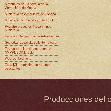
Materiales de Fp Agraria de la
Comunidad de Murcia
Ministerio de Agricultura de España
Ministerio de Educación. Todo F.P
Registro productos fitosanitarios.
Ministerio
Socidad internacional de Arboricultura
Sociedad Española de Entomología
Traductor online de documentos
(IMPRESCINDIBLE)
Web De Jardinería
Zona jClic, creación de recursos
educativos
Producciones del c