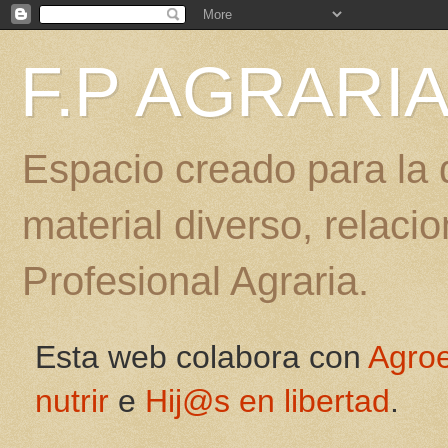
F.P AGRARI
Espacio creado para la d
material diverso, relac
Profesional Agraria.
Esta web colabora con
Agro
nutrir
e
Hij@s en libertad
.