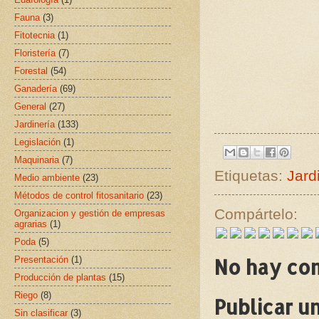
Fauna
(3)
Fitotecnia
(1)
Floristería
(7)
Forestal
(54)
Ganadería
(69)
General
(27)
Jardinería
(133)
Legislación
(1)
Maquinaria
(7)
Etiquetas:
Jard
Medio ambiente
(23)
Métodos de control fitosanitario
(23)
Compártelo:
Organizacion y gestión de empresas
agrarias
(1)
Poda
(5)
Presentación
(1)
No hay co
Producción de plantas
(15)
Riego
(8)
Publicar u
Sin clasificar
(3)