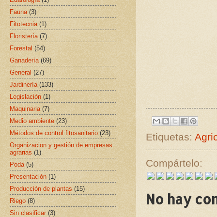
Fauna
(3)
Fitotecnia
(1)
Floristería
(7)
Forestal
(54)
Ganadería
(69)
General
(27)
Jardinería
(133)
Legislación
(1)
Maquinaria
(7)
Medio ambiente
(23)
Métodos de control fitosanitario
(23)
Etiquetas:
Agri
Organizacion y gestión de empresas
agrarias
(1)
Compártelo:
Poda
(5)
Presentación
(1)
Producción de plantas
(15)
No hay co
Riego
(8)
Sin clasificar
(3)