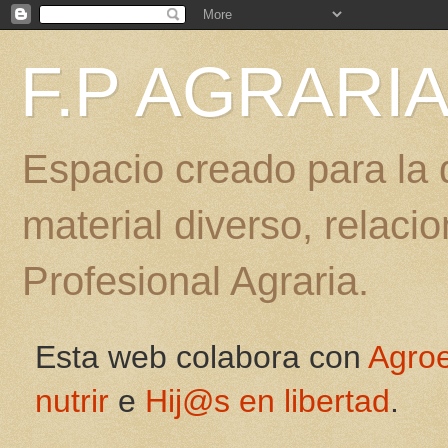
F.P AGRARI
Espacio creado para la d
material diverso, relac
Profesional Agraria.
Esta web colabora con
Agro
nutrir
e
Hij@s en libertad
.