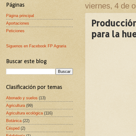
viernes, 4 de 
Páginas
Página principal
Producción
Aportaciones
Peticiones
para la hue
Siguenos en Facebook FP Agraria
Buscar este blog
Clasificación por temas
Abonado y suelos
(13)
Agricultura
(99)
Agricultura ecológica
(116)
Botánica
(22)
Césped
(2)
Edafología
(1)