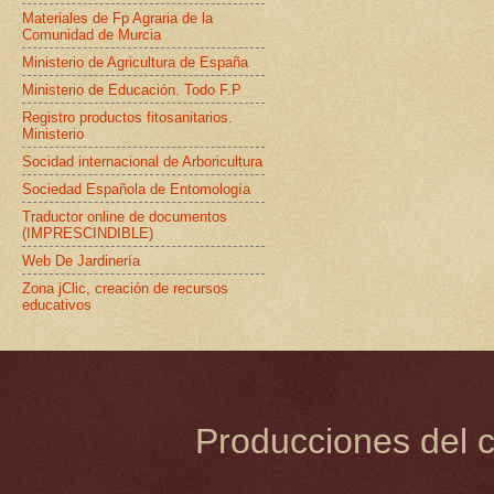
Materiales de Fp Agraria de la
Comunidad de Murcia
Ministerio de Agricultura de España
Ministerio de Educación. Todo F.P
Registro productos fitosanitarios.
Ministerio
Socidad internacional de Arboricultura
Sociedad Española de Entomología
Traductor online de documentos
(IMPRESCINDIBLE)
Web De Jardinería
Zona jClic, creación de recursos
educativos
Producciones del c