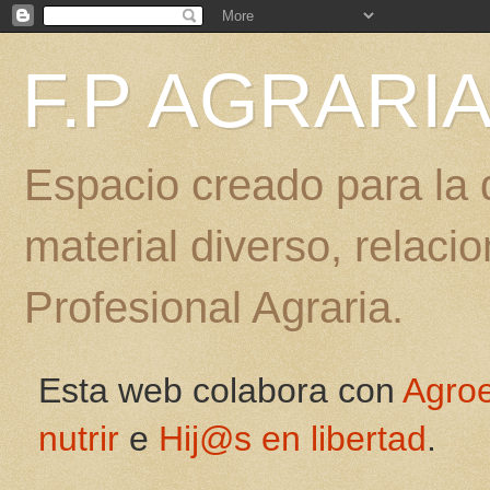
F.P AGRARI
Espacio creado para la d
material diverso, relac
Profesional Agraria.
Esta web colabora con
Agro
nutrir
e
Hij@s en libertad
.