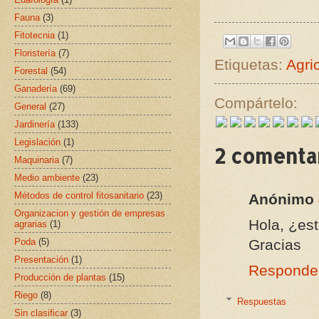
Fauna
(3)
Fitotecnia
(1)
Floristería
(7)
Etiquetas:
Agri
Forestal
(54)
Ganadería
(69)
Compártelo:
General
(27)
Jardinería
(133)
Legislación
(1)
2 comentar
Maquinaria
(7)
Medio ambiente
(23)
Métodos de control fitosanitario
(23)
Anónimo
Organizacion y gestión de empresas
Hola, ¿es
agrarias
(1)
Poda
(5)
Gracias
Presentación
(1)
Responde
Producción de plantas
(15)
Riego
(8)
Respuestas
Sin clasificar
(3)