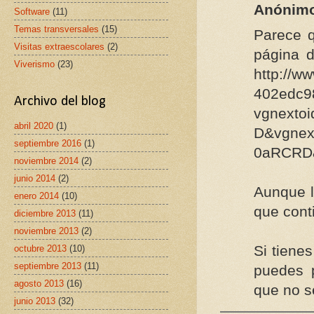
Anónim
Software
(11)
Temas transversales
(15)
Parece 
Visitas extraescolares
(2)
página d
Viverismo
(23)
http://w
402edc9
Archivo del blog
vgnexto
abril 2020
(1)
D&vgnex
septiembre 2016
(1)
0aRCRD&
noviembre 2014
(2)
junio 2014
(2)
Aunque l
enero 2014
(10)
que cont
diciembre 2013
(11)
noviembre 2013
(2)
Si tiene
octubre 2013
(10)
septiembre 2013
(11)
puedes p
agosto 2013
(16)
que no s
junio 2013
(32)