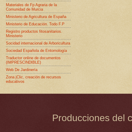
Materiales de Fp Agraria de la
Comunidad de Murcia
Ministerio de Agricultura de España
Ministerio de Educación. Todo F.P
Registro productos fitosanitarios.
Ministerio
Socidad internacional de Arboricultura
Sociedad Española de Entomología
Traductor online de documentos
(IMPRESCINDIBLE)
Web De Jardinería
Zona jClic, creación de recursos
educativos
Producciones del c