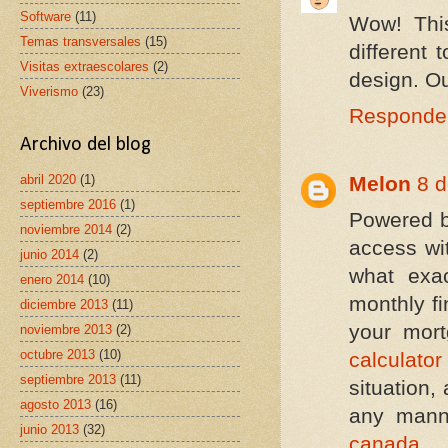
Software
(11)
Wow! This
Temas transversales
(15)
different
Visitas extraescolares
(2)
design. Ou
Viverismo
(23)
Responde
Archivo del blog
abril 2020
(1)
Melon
8 d
septiembre 2016
(1)
Powered b
noviembre 2014
(2)
access wi
junio 2014
(2)
what exa
enero 2014
(10)
monthly fi
diciembre 2013
(11)
your mor
noviembre 2013
(2)
octubre 2013
(10)
calculator
septiembre 2013
(11)
situation,
agosto 2013
(16)
any mann
junio 2013
(32)
canada