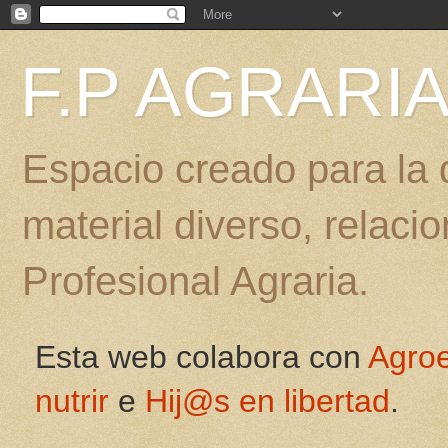
F.P AGRARI
Espacio creado para la d
material diverso, relac
Profesional Agraria.
Esta web colabora con
Agro
nutrir
e
Hij@s en libertad
.