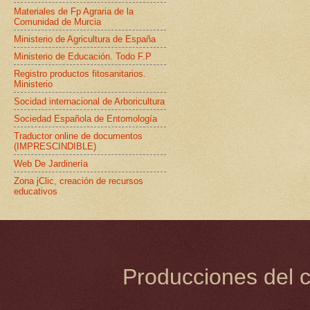
Materiales de Fp Agraria de la
Comunidad de Murcia
Ministerio de Agricultura de España
Ministerio de Educación. Todo F.P
Registro productos fitosanitarios.
Ministerio
Socidad internacional de Arboricultura
Sociedad Española de Entomología
Traductor online de documentos
(IMPRESCINDIBLE)
Web De Jardinería
Zona jClic, creación de recursos
educativos
Producciones del c