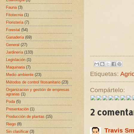
Fauna
(3)
Fitotecnia
(1)
Floristería
(7)
Forestal
(54)
Ganadería
(69)
General
(27)
Jardinería
(133)
Legislación
(1)
Maquinaria
(7)
Etiquetas:
Agri
Medio ambiente
(23)
Métodos de control fitosanitario
(23)
Compártelo:
Organizacion y gestión de empresas
agrarias
(1)
Poda
(5)
Presentación
(1)
2 comentar
Producción de plantas
(15)
Riego
(8)
Travis Sm
Sin clasificar
(3)