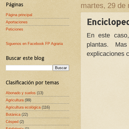
martes, 29 de
Páginas
Página principal
Encicloped
Aportaciones
Peticiones
En este caso,
plantas. Ma
Siguenos en Facebook FP Agraria
explicaciones 
Buscar este blog
Clasificación por temas
Abonado y suelos
(13)
Agricultura
(99)
Agricultura ecológica
(116)
Botánica
(22)
Césped
(2)
Edafología
(1)