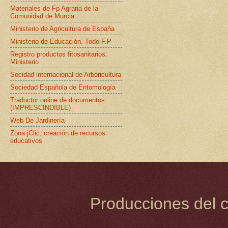
Materiales de Fp Agraria de la
Comunidad de Murcia
Ministerio de Agricultura de España
Ministerio de Educación. Todo F.P
Registro productos fitosanitarios.
Ministerio
Socidad internacional de Arboricultura
Sociedad Española de Entomología
Traductor online de documentos
(IMPRESCINDIBLE)
Web De Jardinería
Zona jClic, creación de recursos
educativos
Producciones del c