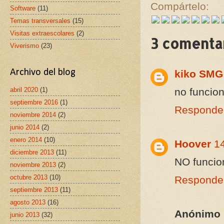
Compártelo:
Software
(11)
Temas transversales
(15)
Visitas extraescolares
(2)
3 comentar
Viverismo
(23)
Archivo del blog
kiko SMG
abril 2020
(1)
no funcion
septiembre 2016
(1)
Responde
noviembre 2014
(2)
junio 2014
(2)
enero 2014
(10)
Hoover
14
diciembre 2013
(11)
NO funcion
noviembre 2013
(2)
octubre 2013
(10)
Responde
septiembre 2013
(11)
agosto 2013
(16)
Anónimo
junio 2013
(32)