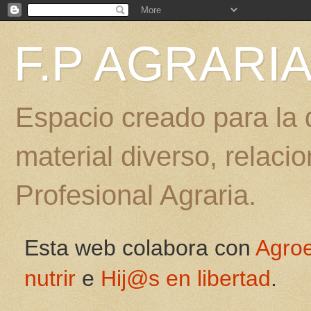
F.P AGRARI
Espacio creado para la d
material diverso, relac
Profesional Agraria.
Esta web colabora con
Agro
nutrir
e
Hij@s en libertad
.