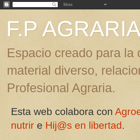
F.P AGRARI
Espacio creado para la d
material diverso, relac
Profesional Agraria.
Esta web colabora con
Agro
nutrir
e
Hij@s en libertad
.