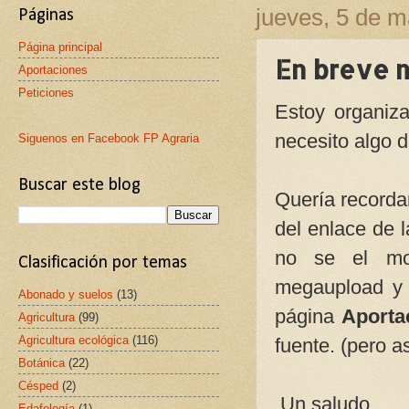
jueves, 5 de 
Páginas
Página principal
En breve m
Aportaciones
Peticiones
Estoy organiz
necesito algo d
Siguenos en Facebook FP Agraria
Buscar este blog
Quería recorda
del enlace de l
no se el mot
Clasificación por temas
megaupload y 
Abonado y suelos
(13)
página
Aporta
Agricultura
(99)
Agricultura ecológica
(116)
fuente. (pero a
Botánica
(22)
Césped
(2)
Un saludo
Edafología
(1)