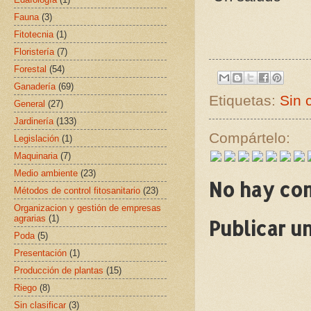
Fauna
(3)
Fitotecnia
(1)
Floristería
(7)
Forestal
(54)
Ganadería
(69)
Etiquetas:
Sin c
General
(27)
Jardinería
(133)
Compártelo:
Legislación
(1)
Maquinaria
(7)
Medio ambiente
(23)
No hay co
Métodos de control fitosanitario
(23)
Organizacion y gestión de empresas
agrarias
(1)
Publicar u
Poda
(5)
Presentación
(1)
Producción de plantas
(15)
Riego
(8)
Sin clasificar
(3)