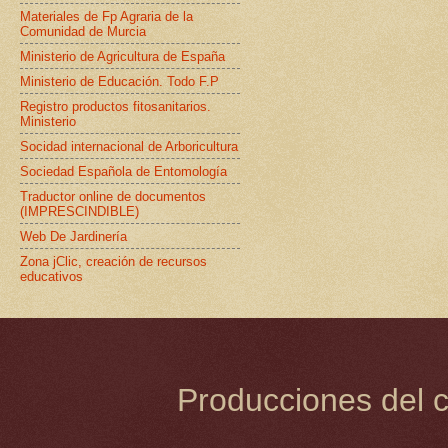
Materiales de Fp Agraria de la
Comunidad de Murcia
Ministerio de Agricultura de España
Ministerio de Educación. Todo F.P
Registro productos fitosanitarios.
Ministerio
Socidad internacional de Arboricultura
Sociedad Española de Entomología
Traductor online de documentos
(IMPRESCINDIBLE)
Web De Jardinería
Zona jClic, creación de recursos
educativos
Producciones del c