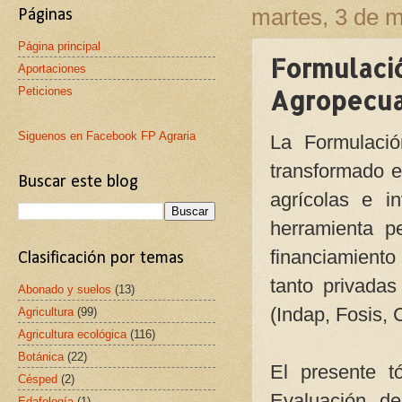
martes, 3 de 
Páginas
Página principal
Formulaci
Aportaciones
Peticiones
Agropecua
Siguenos en Facebook FP Agraria
La Formulació
transformado e
Buscar este blog
agrícolas e i
herramienta p
financiamiento
Clasificación por temas
tanto privadas
Abonado y suelos
(13)
(Indap, Fosis, C
Agricultura
(99)
Agricultura ecológica
(116)
Botánica
(22)
El presente t
Césped
(2)
Evaluación de
Edafología
(1)