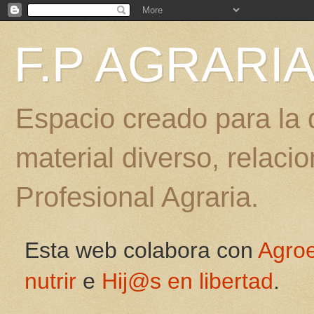
F.P AGRARI
Espacio creado para la d
material diverso, relac
Profesional Agraria.
Esta web colabora con
Agro
nutrir
e
Hij@s en libertad
.