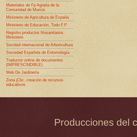
Materiales de Fp Agraria de la
Comunidad de Murcia
Ministerio de Agricultura de España
Ministerio de Educación. Todo F.P
Registro productos fitosanitarios.
Ministerio
Socidad internacional de Arboricultura
Sociedad Española de Entomología
Traductor online de documentos
(IMPRESCINDIBLE)
Web De Jardinería
Zona jClic, creación de recursos
educativos
Producciones del c