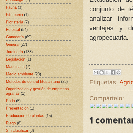
Fauna
(3)
conjunto de t
Fitotecnia
(1)
analizar inf
Floristería
(7)
ventajas y d
Forestal
(54)
agropecuaria.
Ganadería
(69)
General
(27)
Jardinería
(133)
Legislación
(1)
Maquinaria
(7)
Medio ambiente
(23)
Etiquetas:
Agri
Métodos de control fitosanitario
(23)
Organizacion y gestión de empresas
agrarias
(1)
Compártelo:
Poda
(5)
Presentación
(1)
Producción de plantas
(15)
1 comentar
Riego
(8)
Sin clasificar
(3)