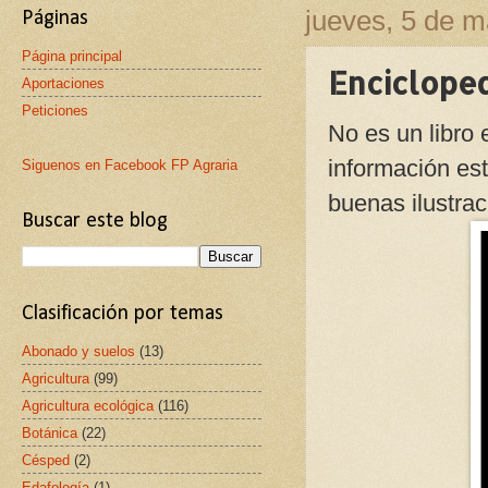
jueves, 5 de 
Páginas
Página principal
Encicloped
Aportaciones
Peticiones
No es un libro 
información est
Siguenos en Facebook FP Agraria
buenas ilustrac
Buscar este blog
Clasificación por temas
Abonado y suelos
(13)
Agricultura
(99)
Agricultura ecológica
(116)
Botánica
(22)
Césped
(2)
Edafología
(1)