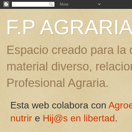
F.P AGRARI
Espacio creado para la d
material diverso, relac
Profesional Agraria.
Esta web colabora con
Agro
nutrir
e
Hij@s en libertad
.