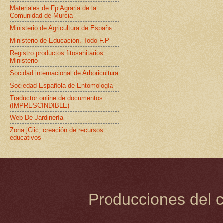
Materiales de Fp Agraria de la
Comunidad de Murcia
Ministerio de Agricultura de España
Ministerio de Educación. Todo F.P
Registro productos fitosanitarios.
Ministerio
Socidad internacional de Arboricultura
Sociedad Española de Entomología
Traductor online de documentos
(IMPRESCINDIBLE)
Web De Jardinería
Zona jClic, creación de recursos
educativos
Producciones del c