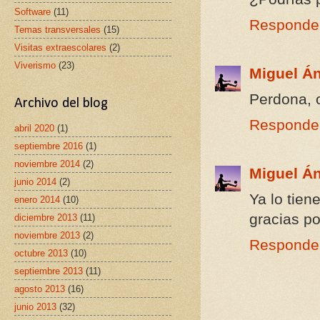
Software
(11)
Responde
Temas transversales
(15)
Visitas extraescolares
(2)
Viverismo
(23)
Miguel Á
Perdona, o
Archivo del blog
Responde
abril 2020
(1)
septiembre 2016
(1)
noviembre 2014
(2)
Miguel Á
junio 2014
(2)
Ya lo tiene
enero 2014
(10)
gracias po
diciembre 2013
(11)
noviembre 2013
(2)
Responde
octubre 2013
(10)
septiembre 2013
(11)
agosto 2013
(16)
junio 2013
(32)