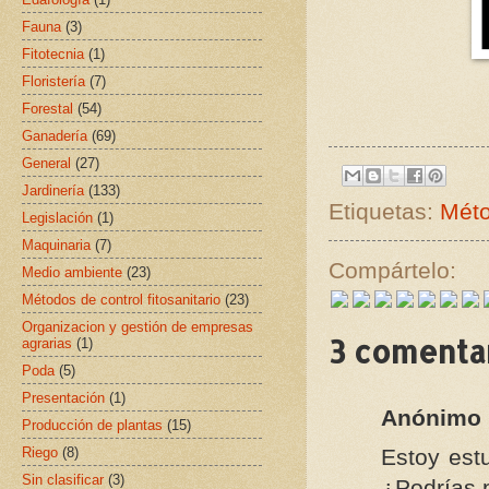
Fauna
(3)
Fitotecnia
(1)
Floristería
(7)
Forestal
(54)
Ganadería
(69)
General
(27)
Jardinería
(133)
Etiquetas:
Méto
Legislación
(1)
Maquinaria
(7)
Compártelo:
Medio ambiente
(23)
Métodos de control fitosanitario
(23)
Organizacion y gestión de empresas
3 comentar
agrarias
(1)
Poda
(5)
Presentación
(1)
Anónimo
Producción de plantas
(15)
Riego
(8)
Estoy est
Sin clasificar
(3)
¿Podrías 