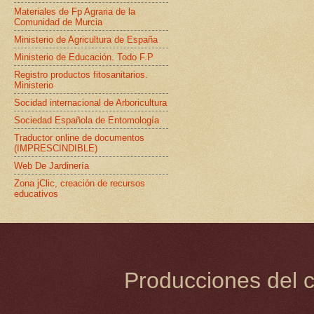
Materiales de Fp Agraria de la
Comunidad de Murcia
Ministerio de Agricultura de España
Ministerio de Educación. Todo F.P
Registro productos fitosanitarios.
Ministerio
Socidad internacional de Arboricultura
Sociedad Española de Entomología
Traductor online de documentos
(IMPRESCINDIBLE)
Web De Jardinería
Zona jClic, creación de recursos
educativos
Producciones del c