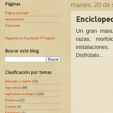
martes, 20 de
Páginas
Página principal
Enciclope
Aportaciones
Peticiones
Un gran manua
razas, morfol
Siguenos en Facebook FP Agraria
instalaciones.
Buscar este blog
Disfrútalo...
Clasificación por temas
Abonado y suelos
(13)
Agricultura
(99)
Agricultura ecológica
(116)
Botánica
(22)
Césped
(2)
Edafología
(1)