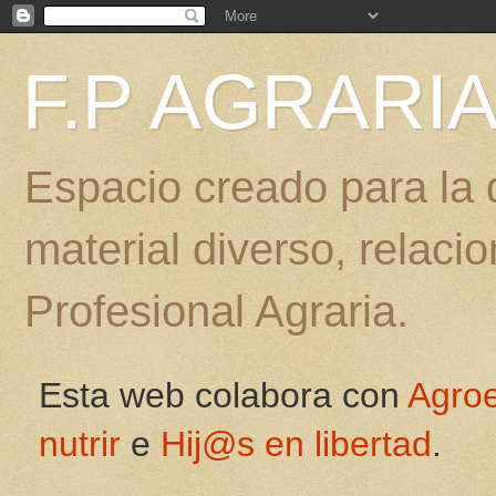
F.P AGRARI
Espacio creado para la d
material diverso, relac
Profesional Agraria.
Esta web colabora con
Agro
nutrir
e
Hij@s en libertad
.