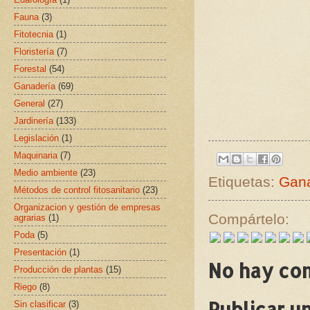
Fauna
(3)
Fitotecnia
(1)
Floristería
(7)
Forestal
(54)
Ganadería
(69)
General
(27)
Jardinería
(133)
Legislación
(1)
Maquinaria
(7)
Medio ambiente
(23)
Etiquetas:
Gana
Métodos de control fitosanitario
(23)
Organizacion y gestión de empresas
Compártelo:
agrarias
(1)
Poda
(5)
Presentación
(1)
No hay co
Producción de plantas
(15)
Riego
(8)
Publicar u
Sin clasificar
(3)