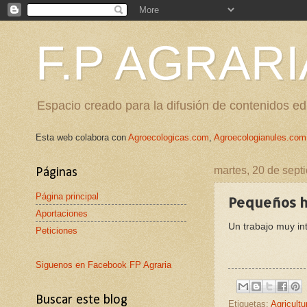
F.P AGRARI
Espacio creado para la difusión de contenidos edu
Esta web colabora con
Agroecologicas.com
,
Agroecologianules.com
martes, 20 de sept
Páginas
Página principal
Pequeños h
Aportaciones
Un trabajo muy int
Peticiones
Siguenos en Facebook FP Agraria
Buscar este blog
Etiquetas:
Agricultu