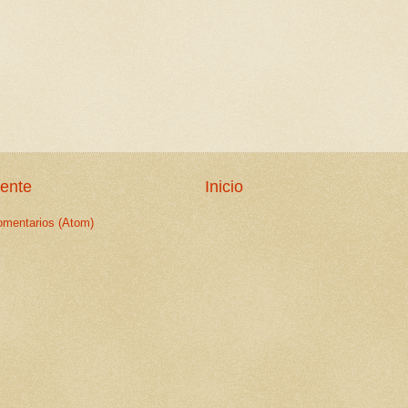
iente
Inicio
omentarios (Atom)