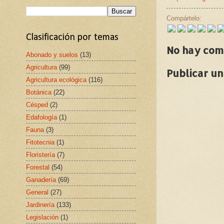
Compártelo:
Clasificación por temas
No hay com
Abonado y suelos
(13)
Agricultura
(99)
Publicar u
Agricultura ecológica
(116)
Botánica
(22)
Césped
(2)
Edafología
(1)
Fauna
(3)
Fitotecnia
(1)
Floristería
(7)
Forestal
(54)
Ganadería
(69)
General
(27)
Jardinería
(133)
Legislación
(1)