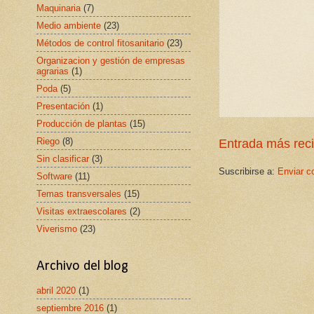
Maquinaria
(7)
Medio ambiente
(23)
Métodos de control fitosanitario
(23)
Organizacion y gestión de empresas
agrarias
(1)
Poda
(5)
Presentación
(1)
Producción de plantas
(15)
Riego
(8)
Entrada más rec
Sin clasificar
(3)
Suscribirse a:
Enviar c
Software
(11)
Temas transversales
(15)
Visitas extraescolares
(2)
Viverismo
(23)
Archivo del blog
abril 2020
(1)
septiembre 2016
(1)