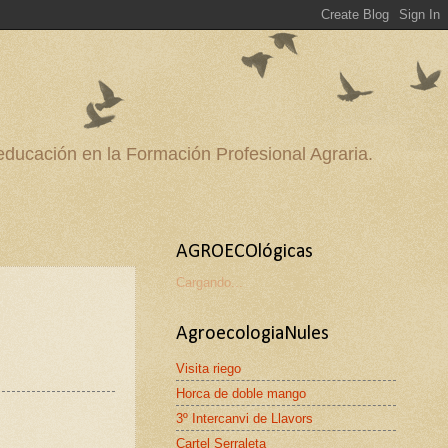
 educación en la Formación Profesional Agraria.
AGROECOlógicas
Cargando...
AgroecologiaNules
Visita riego
Horca de doble mango
3º Intercanvi de Llavors
Cartel Serraleta