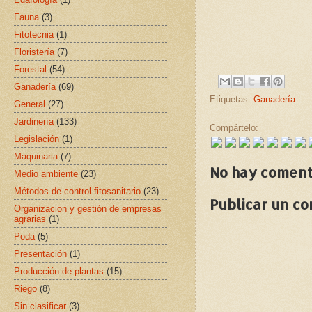
Fauna
(3)
Fitotecnia
(1)
Floristería
(7)
Forestal
(54)
Ganadería
(69)
Etiquetas:
Ganadería
General
(27)
Jardinería
(133)
Compártelo:
Legislación
(1)
Maquinaria
(7)
No hay coment
Medio ambiente
(23)
Métodos de control fitosanitario
(23)
Publicar un c
Organizacion y gestión de empresas
agrarias
(1)
Poda
(5)
Presentación
(1)
Producción de plantas
(15)
Riego
(8)
Sin clasificar
(3)