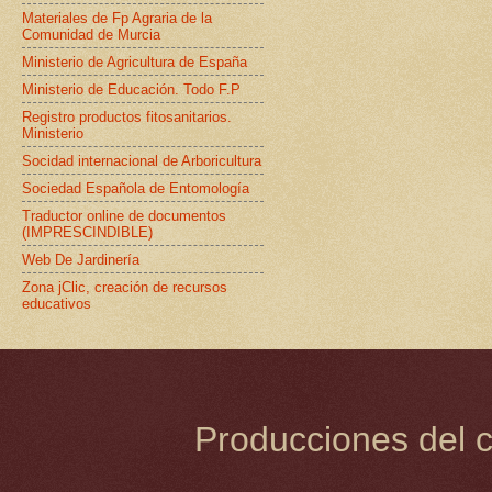
Materiales de Fp Agraria de la
Comunidad de Murcia
Ministerio de Agricultura de España
Ministerio de Educación. Todo F.P
Registro productos fitosanitarios.
Ministerio
Socidad internacional de Arboricultura
Sociedad Española de Entomología
Traductor online de documentos
(IMPRESCINDIBLE)
Web De Jardinería
Zona jClic, creación de recursos
educativos
Producciones del c