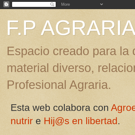
F.P AGRARI
Espacio creado para la d
material diverso, relac
Profesional Agraria.
Esta web colabora con
Agro
nutrir
e
Hij@s en libertad
.