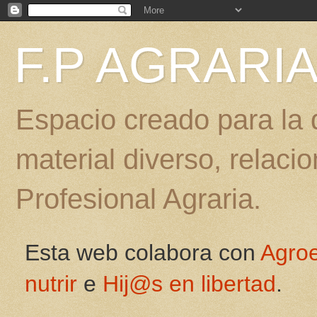
F.P AGRARI
Espacio creado para la d
material diverso, relac
Profesional Agraria.
Esta web colabora con
Agro
nutrir
e
Hij@s en libertad
.