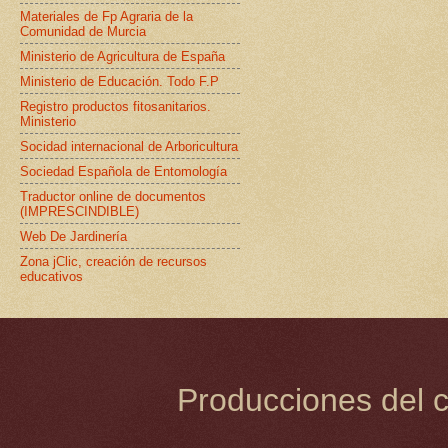
Materiales de Fp Agraria de la
Comunidad de Murcia
Ministerio de Agricultura de España
Ministerio de Educación. Todo F.P
Registro productos fitosanitarios.
Ministerio
Socidad internacional de Arboricultura
Sociedad Española de Entomología
Traductor online de documentos
(IMPRESCINDIBLE)
Web De Jardinería
Zona jClic, creación de recursos
educativos
Producciones del c