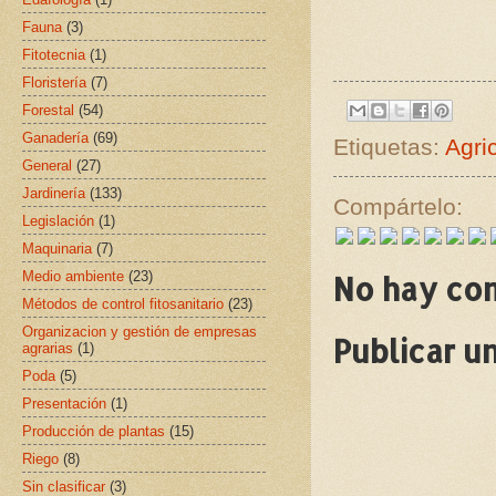
Fauna
(3)
Fitotecnia
(1)
Floristería
(7)
Forestal
(54)
Ganadería
(69)
Etiquetas:
Agri
General
(27)
Jardinería
(133)
Compártelo:
Legislación
(1)
Maquinaria
(7)
Medio ambiente
(23)
No hay co
Métodos de control fitosanitario
(23)
Organizacion y gestión de empresas
Publicar u
agrarias
(1)
Poda
(5)
Presentación
(1)
Producción de plantas
(15)
Riego
(8)
Sin clasificar
(3)