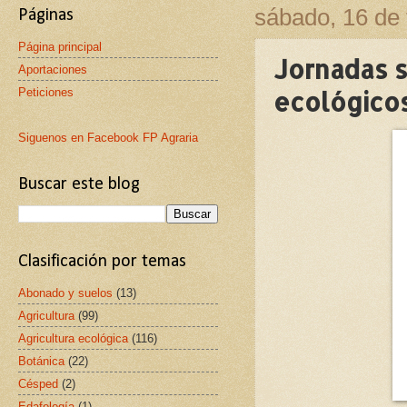
sábado, 16 de 
Páginas
Página principal
Jornadas s
Aportaciones
Peticiones
ecológico
Siguenos en Facebook FP Agraria
Buscar este blog
Clasificación por temas
Abonado y suelos
(13)
Agricultura
(99)
Agricultura ecológica
(116)
Botánica
(22)
Césped
(2)
Edafología
(1)