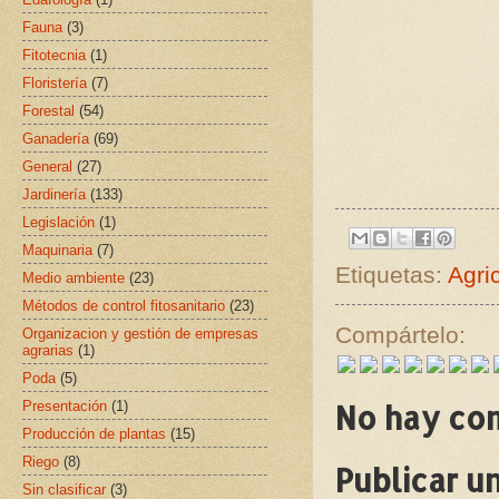
Fauna
(3)
Fitotecnia
(1)
Floristería
(7)
Forestal
(54)
Ganadería
(69)
General
(27)
Jardinería
(133)
Legislación
(1)
Maquinaria
(7)
Etiquetas:
Agri
Medio ambiente
(23)
Métodos de control fitosanitario
(23)
Compártelo:
Organizacion y gestión de empresas
agrarias
(1)
Poda
(5)
Presentación
(1)
No hay co
Producción de plantas
(15)
Riego
(8)
Publicar u
Sin clasificar
(3)