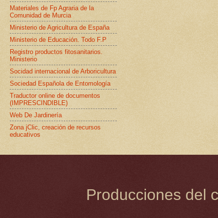
Materiales de Fp Agraria de la
Comunidad de Murcia
Ministerio de Agricultura de España
Ministerio de Educación. Todo F.P
Registro productos fitosanitarios.
Ministerio
Socidad internacional de Arboricultura
Sociedad Española de Entomología
Traductor online de documentos
(IMPRESCINDIBLE)
Web De Jardinería
Zona jClic, creación de recursos
educativos
Producciones del c