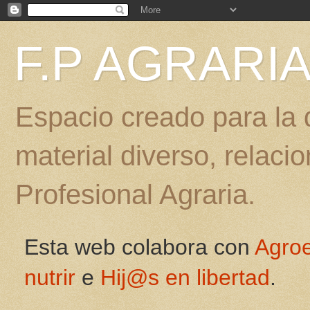
F.P AGRARI
Espacio creado para la d
material diverso, relac
Profesional Agraria.
Esta web colabora con
Agro
nutrir
e
Hij@s en libertad
.