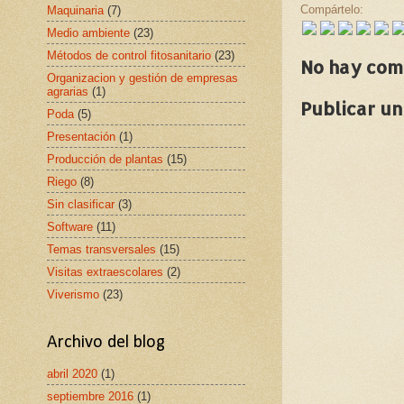
Compártelo:
Maquinaria
(7)
Medio ambiente
(23)
Métodos de control fitosanitario
(23)
No hay com
Organizacion y gestión de empresas
agrarias
(1)
Publicar u
Poda
(5)
Presentación
(1)
Producción de plantas
(15)
Riego
(8)
Sin clasificar
(3)
Software
(11)
Temas transversales
(15)
Visitas extraescolares
(2)
Viverismo
(23)
Archivo del blog
abril 2020
(1)
septiembre 2016
(1)