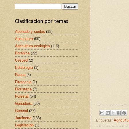
Clasificación por temas
Abonado y suelos
(13)
Agricultura
(99)
Agricultura ecológica
(116)
Botánica
(22)
Césped
(2)
Edafología
(1)
Fauna
(3)
Fitotecnia
(1)
Floristería
(7)
Forestal
(54)
Ganadería
(69)
General
(27)
Jardinería
(133)
Etiquetas:
Agricultu
Legislación
(1)