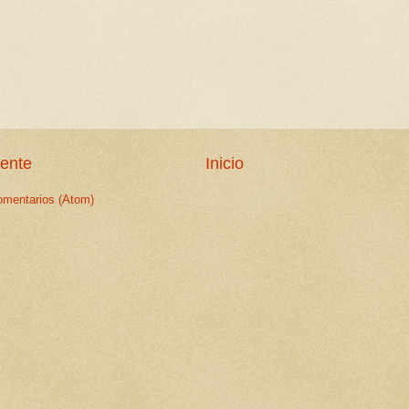
iente
Inicio
omentarios (Atom)