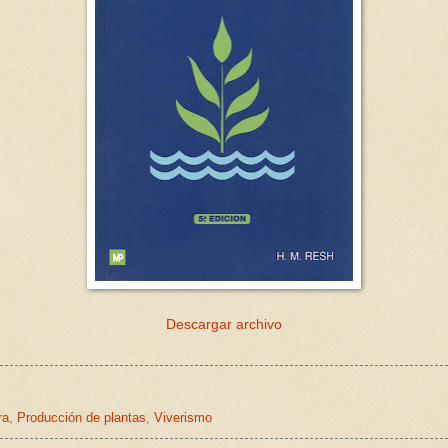
Descargar archivo
ra
,
Producción de plantas
,
Viverismo