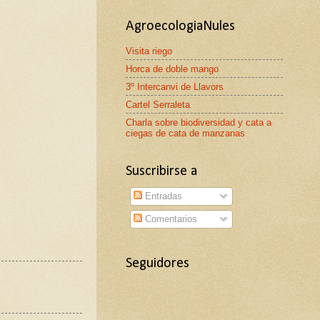
AgroecologiaNules
Visita riego
Horca de doble mango
3º Intercanvi de Llavors
Cartel Serraleta
Charla sobre biodiversidad y cata a
ciegas de cata de manzanas
Suscribirse a
Entradas
Comentarios
Seguidores