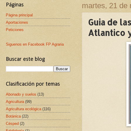
martes, 21 de
Páginas
Página principal
Guia de la
Aportaciones
Peticiones
Atlantico 
Siguenos en Facebook FP Agraria
Buscar este blog
Clasificación por temas
Abonado y suelos
(13)
Agricultura
(99)
Agricultura ecológica
(116)
Botánica
(22)
Césped
(2)
Edafología
(1)