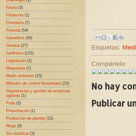
Fauna
(3)
Fitotecnia
(1)
Floristería
(7)
Forestal
(54)
Ganadería
(69)
General
(27)
Etiquetas:
Medi
Jardinería
(133)
Legislación
(1)
Compártelo:
Maquinaria
(7)
Medio ambiente
(23)
No hay co
Métodos de control fitosanitario
(23)
Organizacion y gestión de empresas
agrarias
(1)
Publicar u
Poda
(5)
Presentación
(1)
Producción de plantas
(15)
Riego
(8)
Sin clasificar
(3)