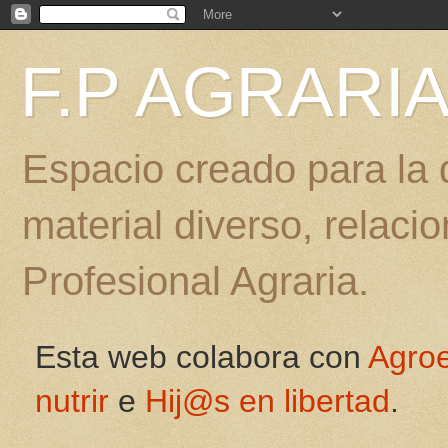
F.P AGRARI
Espacio creado para la d
material diverso, relac
Profesional Agraria.
Esta web colabora con
Agro
nutrir
e
Hij@s en libertad
.