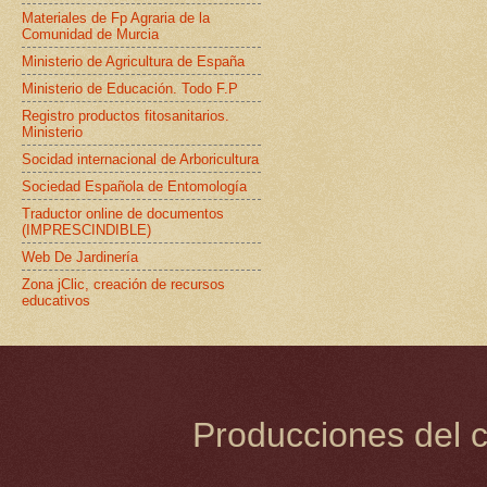
Materiales de Fp Agraria de la
Comunidad de Murcia
Ministerio de Agricultura de España
Ministerio de Educación. Todo F.P
Registro productos fitosanitarios.
Ministerio
Socidad internacional de Arboricultura
Sociedad Española de Entomología
Traductor online de documentos
(IMPRESCINDIBLE)
Web De Jardinería
Zona jClic, creación de recursos
educativos
Producciones del c