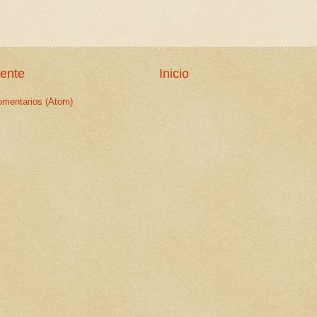
iente
Inicio
omentarios (Atom)