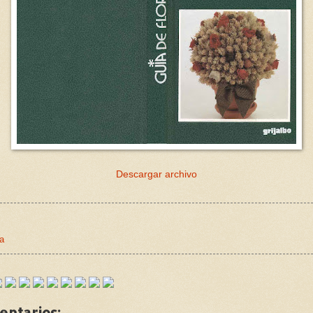
Descargar archivo
ía
entarios: