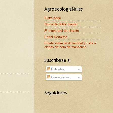
AgroecologiaNules
Visita riego
Horca de doble mango
3º Intercanvi de Llavors
Cartel Serraleta
Charla sobre biodiversidad y cata a
ciegas de cata de manzanas
Suscribirse a
Entradas
Comentarios
Seguidores