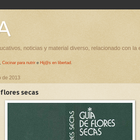
A
cativos, noticias y material diverso, relacionado con la
,
Cocinar para nutrir
e
Hij@s en libertad
.
o de 2013
 flores secas