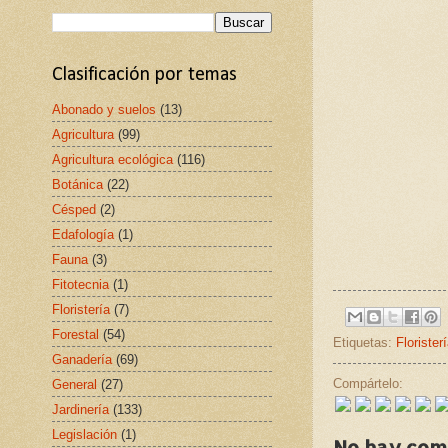
Clasificación por temas
Abonado y suelos
(13)
Agricultura
(99)
Agricultura ecológica
(116)
Botánica
(22)
Césped
(2)
Edafología
(1)
Fauna
(3)
Fitotecnia
(1)
Floristería
(7)
Forestal
(54)
Etiquetas:
Florister
Ganadería
(69)
Compártelo:
General
(27)
Jardinería
(133)
Legislación
(1)
No hay com