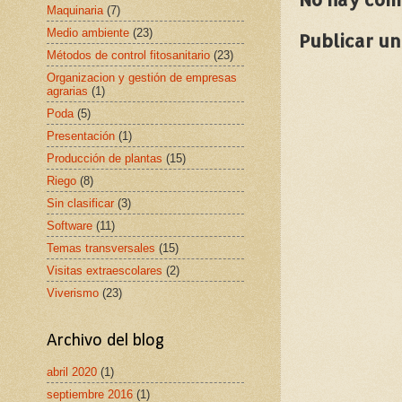
Maquinaria
(7)
Medio ambiente
(23)
Publicar u
Métodos de control fitosanitario
(23)
Organizacion y gestión de empresas
agrarias
(1)
Poda
(5)
Presentación
(1)
Producción de plantas
(15)
Riego
(8)
Sin clasificar
(3)
Software
(11)
Temas transversales
(15)
Visitas extraescolares
(2)
Viverismo
(23)
Archivo del blog
abril 2020
(1)
septiembre 2016
(1)